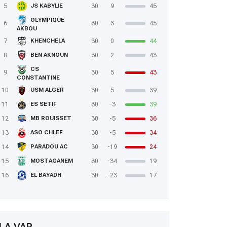
5
30
9
45
JS KABYLIE
OLYMPIQUE
6
30
3
45
AKBOU
7
30
0
44
KHENCHELA
8
30
2
43
BEN AKNOUN
CS
9
30
5
43
CONSTANTINE
10
30
5
39
USM ALGER
11
30
-3
39
ES SETIF
12
30
-5
36
MB ROUISSET
13
30
-5
34
ASO CHLEF
14
30
-19
24
PARADOU AC
15
30
-34
19
MOSTAGANEM
16
30
-23
17
EL BAYADH