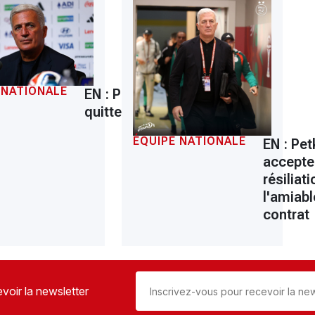
 NATIONALE
EN : Petkovic
quitte les Verts
ÉQUIPE NATIONALE
EN : Pet
accepte
résiliati
l'amiab
contrat
voir la newsletter