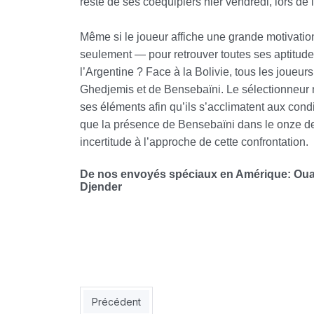
reste de ses coéquipiers hier vendredi, lors d
Même si le joueur affiche une grande motivation
seulement — pour retrouver toutes ses aptitud
l’Argentine ?
Face à la Bolivie, tous les joueur
Ghedjemis et de Bensebaïni. Le sélectionneur n
ses éléments afin qu’ils s’acclimatent aux condi
que la présence de Bensebaïni dans le onze de
incertitude à l’approche de cette confrontation.
De nos envoyés spéciaux en Amérique: Ouass
Djender
Article précédent : EN : les Verts arrivent lancé
Précédent