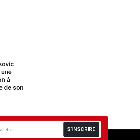
kovic
 une
on à
le de son
S’INSCRIRE