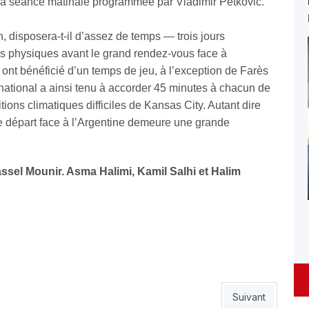
e la séance matinale programmée par Vladimir Petkovic.
, disposera-t-il d’assez de temps — trois jours
es physiques avant le grand rendez-vous face à
s ont bénéficié d’un temps de jeu, à l’exception de Farès
ational a ainsi tenu à accorder 45 minutes à chacun de
tions climatiques difficiles de Kansas City. Autant dire
 départ face à l’Argentine demeure une grande
el Mounir. Asma Halimi, Kamil Salhi et Halim
s au Mondial
Article suivant :
Suivant