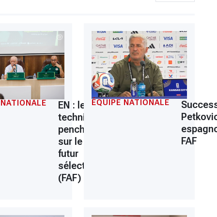
on
ÉQUIPE NATIONALE
 NATIONALE
Success
EN : le Collège
Petkovic
technique se
espagno
penchera jeudi
FAF
sur le profil du
futur
sélectionneur
(FAF)