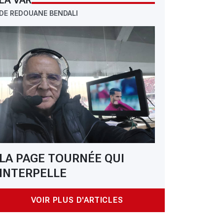
LA VAR
DE REDOUANE BENDALI
LA PAGE TOURNÉE QUI
INTERPELLE
VOIR PLUS D'ARTICLES
 Compétition chez les champions du monde : « L'Algérie, l'équipe la pl