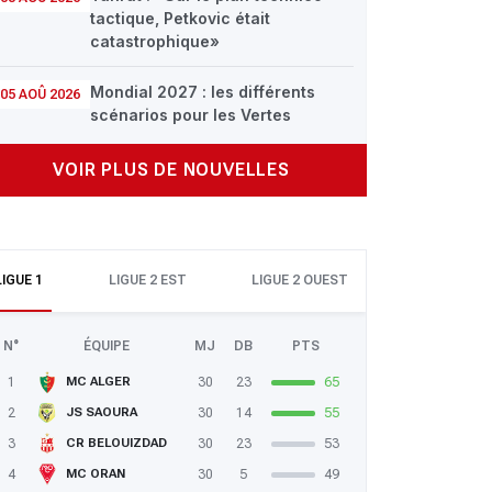
tactique, Petkovic était
catastrophique»
Mondial 2027 : les différents
05 AOÛ 2026
scénarios pour les Vertes
VOIR PLUS DE NOUVELLES
LIGUE 1
LIGUE 2 EST
LIGUE 2 OUEST
N°
ÉQUIPE
MJ
DB
PTS
1
30
23
65
MC ALGER
2
30
14
55
JS SAOURA
3
30
23
53
CR BELOUIZDAD
4
30
5
49
MC ORAN