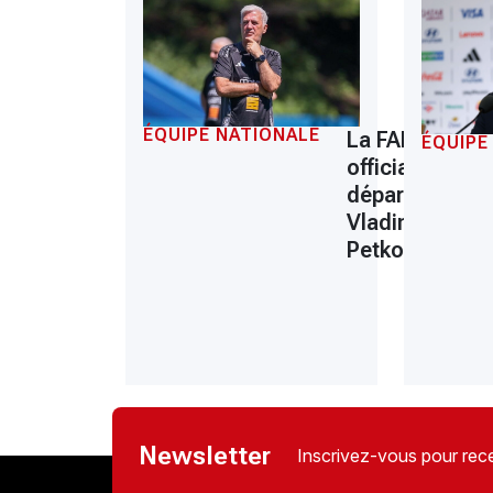
ÉQUIPE NATIONALE
La FAF
ÉQUIPE
officialise le
départ de
Vladimir
Petkovic
Newsletter
Inscrivez-vous pour rece