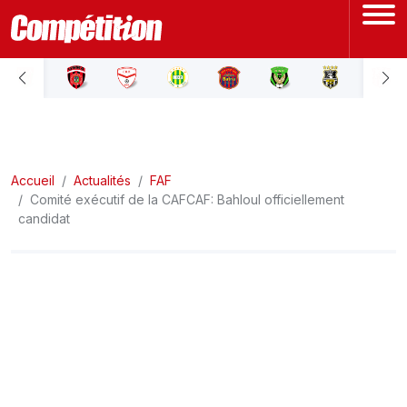
ACCUEIL
LIGUE 1
Accueil
LIGUE 2
Actualités
FAF
Comité exécutif de la CAFCAF: Bahloul officiellement
candidat
COUPE D'ALGÉRIE
ÉQUIPE NATIONALE
COUPE DU MONDE
Actualités
Interviews