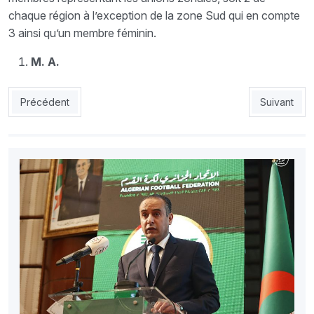
chaque région à l’exception de la zone Sud qui en compte
3 ainsi qu’un membre féminin.
M. A.
Article précédent : AGO de la FAF : Zetchi face à ses opposants
Article suiv
Précédent
Suivant