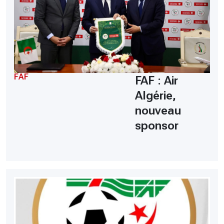
FAF
FAF : Air
Algérie,
nouveau
sponsor