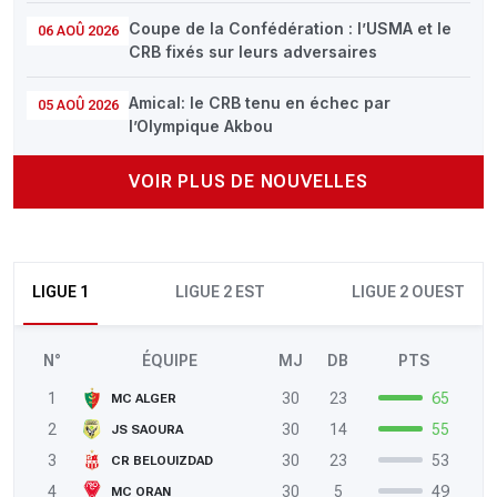
Coupe de la Confédération : l’USMA et le
06 AOÛ 2026
CRB fixés sur leurs adversaires
Amical: le CRB tenu en échec par
05 AOÛ 2026
l’Olympique Akbou
VOIR PLUS DE NOUVELLES
LIGUE 1
LIGUE 2 EST
LIGUE 2 OUEST
N°
ÉQUIPE
MJ
DB
PTS
1
30
23
65
MC ALGER
2
30
14
55
JS SAOURA
3
30
23
53
CR BELOUIZDAD
4
30
5
49
MC ORAN