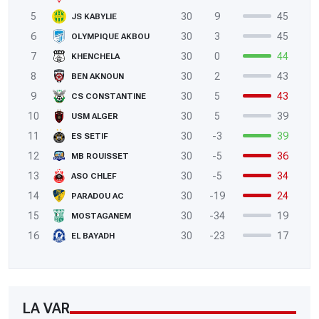
5
30
9
45
JS KABYLIE
6
30
3
45
OLYMPIQUE AKBOU
7
30
0
44
KHENCHELA
8
30
2
43
BEN AKNOUN
9
30
5
43
CS CONSTANTINE
10
30
5
39
USM ALGER
11
30
-3
39
ES SETIF
12
30
-5
36
MB ROUISSET
13
30
-5
34
ASO CHLEF
14
30
-19
24
PARADOU AC
15
30
-34
19
MOSTAGANEM
16
30
-23
17
EL BAYADH
LA VAR