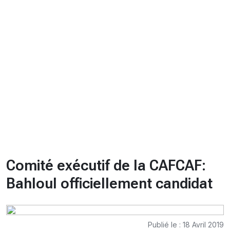
CHRONO
Vidéos
Fil d'actualités
La var
Version PDF
Politique de confidentialité
Comité exécutif de la CAFCAF:
Bahloul officiellement candidat
Publié le : 18 Avril 2019