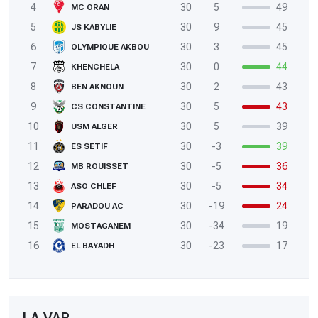
4
30
5
49
MC ORAN
5
30
9
45
JS KABYLIE
6
30
3
45
OLYMPIQUE AKBOU
7
30
0
44
KHENCHELA
8
30
2
43
BEN AKNOUN
9
30
5
43
CS CONSTANTINE
10
30
5
39
USM ALGER
11
30
-3
39
ES SETIF
12
30
-5
36
MB ROUISSET
13
30
-5
34
ASO CHLEF
14
30
-19
24
PARADOU AC
15
30
-34
19
MOSTAGANEM
16
30
-23
17
EL BAYADH