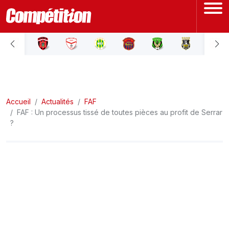
ACCUEIL
LIGUE 1
Accueil
LIGUE 2
Actualités
FAF
FAF : Un processus tissé de toutes pièces au profit de Serrar
?
COUPE D'ALGÉRIE
ÉQUIPE NATIONALE
COUPE DU MONDE
Actualités
Interviews