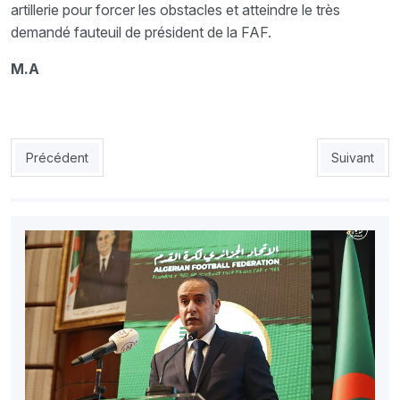
artillerie pour forcer les obstacles et atteindre le très
demandé fauteuil de président de la FAF.
M.A
Article précédent : Pour arrêter la feuille de route de l’AGE : A
Article suiv
Précédent
Suivant