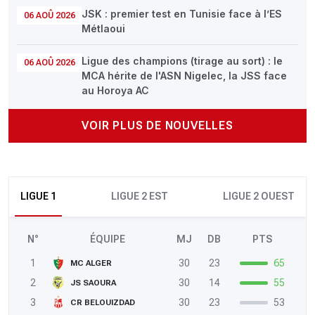
JSK : premier test en Tunisie face à l’ES
06 AOÛ 2026
Métlaoui
Ligue des champions (tirage au sort) : le
06 AOÛ 2026
MCA hérite de l'ASN Nigelec, la JSS face
au Horoya AC
VOIR PLUS DE NOUVELLES
LIGUE 1
LIGUE 2 EST
LIGUE 2 OUEST
N°
ÉQUIPE
MJ
DB
PTS
1
30
23
65
MC ALGER
2
30
14
55
JS SAOURA
3
30
23
53
CR BELOUIZDAD