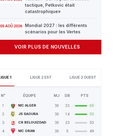
tactique, Petkovic était
catastrophique»
Mondial 2027 : les différents
05 AOÛ 2026
scénarios pour les Vertes
VOIR PLUS DE NOUVELLES
LIGUE 1
LIGUE 2 EST
LIGUE 2 OUEST
N°
ÉQUIPE
MJ
DB
PTS
1
30
23
65
MC ALGER
2
30
14
55
JS SAOURA
3
30
23
53
CR BELOUIZDAD
4
30
5
49
MC ORAN