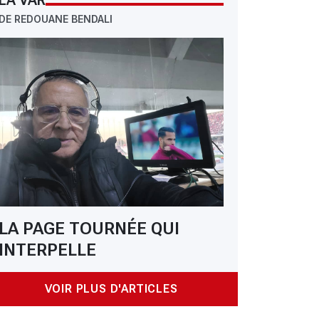
LA VAR
DE REDOUANE BENDALI
LA PAGE TOURNÉE QUI
INTERPELLE
 AGO de la FAF : Zetchi face à ses opposants
VOIR PLUS D'ARTICLES