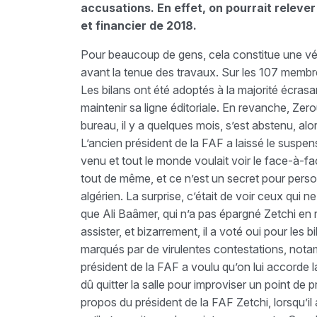
accusations. En effet, on pourrait relever
et financier de 2018.
Pour beaucoup de gens, cela constitue une vér
avant la tenue des travaux. Sur les 107 memb
Les bilans ont été adoptés à la majorité écrasa
maintenir sa ligne éditoriale. En revanche, Zerou
bureau, il y a quelques mois, s’est abstenu, a
L’ancien président de la FAF a laissé le suspen
venu et tout le monde voulait voir le face-à-
tout de même, et ce n’est un secret pour personn
algérien. La surprise, c’était de voir ceux qui n
que Ali Baâmer, qui n’a pas épargné Zetchi en r
assister, et bizarrement, il a voté oui pour les 
marqués par de virulentes contestations, nota
président de la FAF a voulu qu’on lui accorde la 
dû quitter la salle pour improviser un point de 
propos du président de la FAF Zetchi, lorsqu’il a