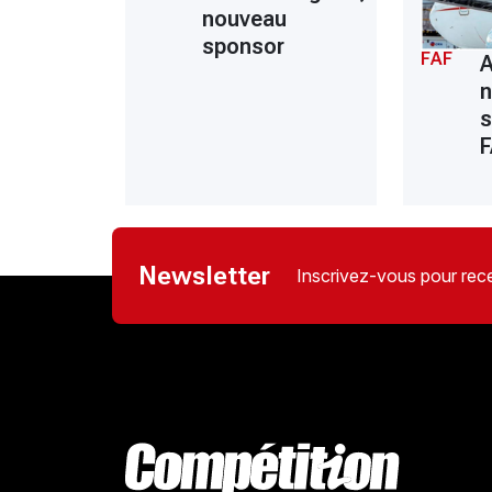
nouveau
sponsor
FAF
A
s
Newsletter
Inscrivez-vous pour rece