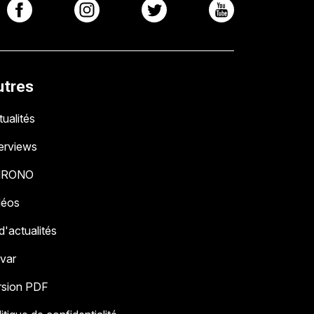
utres
ualités
terviews
HRONO
déos
 d'actualités
 var
rsion PDF