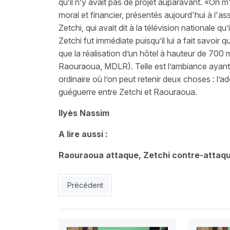
qu’il n’y avait pas de projet auparavant. «On m'a
moral et financier, présentés aujourd'hui à l'
Zetchi, qui avait dit à la télévision nationale q
Zetchi fut immédiate puisqu’il lui a fait savoir
que la réalisation d’un hôtel à hauteur de 700 mi
Raouraoua, MDLR). Telle est l’ambiance ayant
ordinaire où l’on peut retenir deux choses : l’ado
guéguerre entre Zetchi et Raouraoua.
Ilyès Nassim
A lire aussi :
Raouraoua attaque, Zetchi contre-attaq
Article précédent : Zetchi à Lisbonne pour un 
Précédent