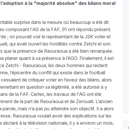
 l’adoption à la "majorité absolue" des bilans moral
itable surprise dans la mesure où beaucoup a été dit
res composant l'AG de la FAF, 91 ont répondu présent.
nte ; on pouvait voir le représentant de la JSK voter et
ati, qui avait ouvert les hostilités contre Zetchi et son
lors que la présence de Raouraoua a été bien remarquée.
se planer quant à sa présence à l’AGO. Finalement, il est
face Zetchi - Raouraoua, les deux hommes qui restent
e, l’épicentre du conflit qui existe dans le football
e cessaient de critiquer voter en faveur des bilans, alors
emettant en question sa légitimité, a été autorisé à y
bilans de la FAF. Certes, les travaux de l'AG ont été
mment de la part de Raouraoua et de Zerouati. L’ancien
parole, mais n’a pas pu atteindre son objectif. Il a alors
presse. Raouraoua voulait avoir des explications sur les
 déclaré à la télévision nationale, il y a environ un mois,