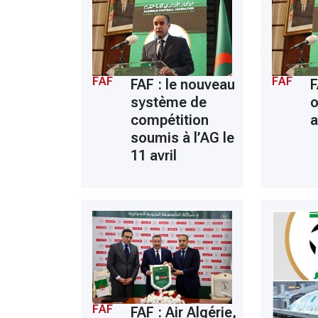
FAF
FAF
FAF : le nouveau
F
système de
o
compétition
a
soumis à l’AG le
11 avril
FAF
FAF : Air Algérie,