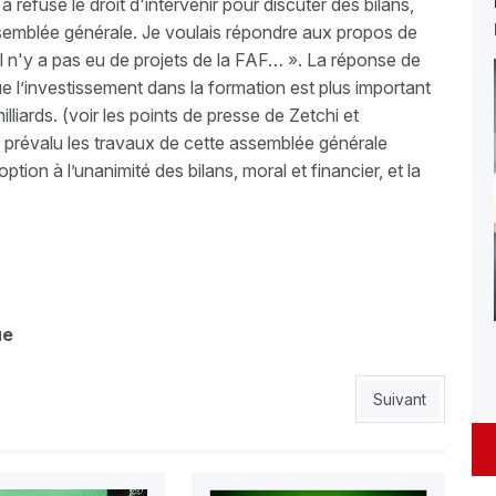
 refusé le droit d'intervenir pour discuter des bilans,
assemblée générale. Je voulais répondre aux propos de
u’il n'y a pas eu de projets de la FAF… ». La réponse de
 que l’investissement dans la formation est plus important
lliards. (voir les points de presse de Zetchi et
 prévalu les travaux de cette assemblée générale
ption à l’unanimité des bilans, moral et financier, et la
ue
séminaire sur le développement
Article suivant :
Suivant