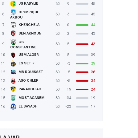
5
30
9
45
JS KABYLIE
OLYMPIQUE
6
30
3
45
AKBOU
7
30
0
44
KHENCHELA
8
30
2
43
BEN AKNOUN
CS
9
30
5
43
CONSTANTINE
10
30
5
39
USM ALGER
11
30
-3
39
ES SETIF
12
30
-5
36
MB ROUISSET
13
30
-5
34
ASO CHLEF
14
30
-19
24
PARADOU AC
15
30
-34
19
MOSTAGANEM
16
30
-23
17
EL BAYADH