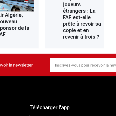
joueurs
étrangers : La
ir Algérie,
FAF est-elle
nouveau
prête à revoir sa
ponsor de la
copie et en
FAF
revenir à trois ?
voir la newsletter
Télécharger l'app