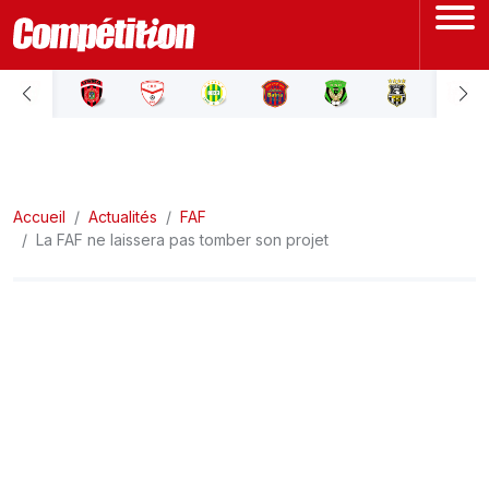
ACCUEIL
LIGUE 1
Accueil
LIGUE 2
Actualités
FAF
La FAF ne laissera pas tomber son projet
COUPE D'ALGÉRIE
ÉQUIPE NATIONALE
COUPE DU MONDE
Actualités
Interviews