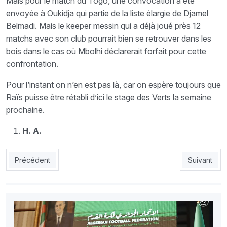
Mais pour le match du Togo, une convocation a été
envoyée à Oukidja qui partie de la liste élargie de Djamel
Belmadi. Mais le keeper messin qui a déjà joué près 12
matchs avec son club pourrait bien se retrouver dans les
bois dans le cas où Mbolhi déclarerait forfait pour cette
confrontation.
Pour l’instant on n’en est pas là, car on espère toujours que
Raïs puisse être rétabli d’ici le stage des Verts la semaine
prochaine.
H. A.
Article précédent : Zetchi : «Choqué et surpris par cette décla
Article suiv
Précédent
Suivant