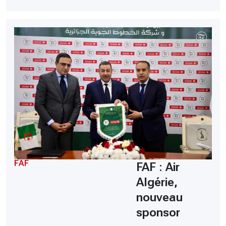
FAF
FAF : Air
Algérie,
nouveau
sponsor