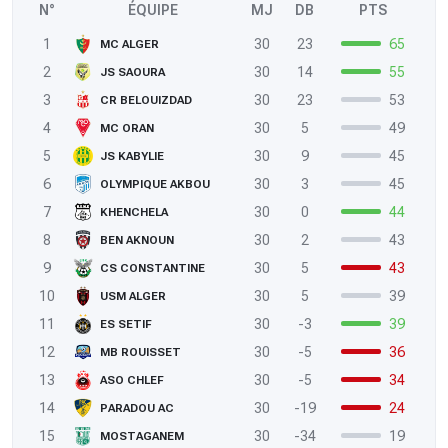
N°
ÉQUIPE
MJ
DB
PTS
1
30
23
65
MC ALGER
2
30
14
55
JS SAOURA
3
30
23
53
CR BELOUIZDAD
4
30
5
49
MC ORAN
5
30
9
45
JS KABYLIE
6
30
3
45
OLYMPIQUE AKBOU
7
30
0
44
KHENCHELA
8
30
2
43
BEN AKNOUN
9
30
5
43
CS CONSTANTINE
10
30
5
39
USM ALGER
11
30
-3
39
ES SETIF
12
30
-5
36
MB ROUISSET
13
30
-5
34
ASO CHLEF
14
30
-19
24
PARADOU AC
15
30
-34
19
MOSTAGANEM