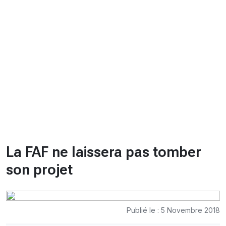
CHRONO
Vidéos
Fil d'actualités
La var
Version PDF
Politique de confidentialité
La FAF ne laissera pas tomber
son projet
Publié le : 5 Novembre 2018