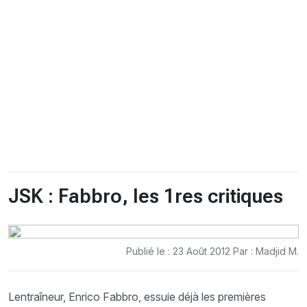
CHRONO
Vidéos
Fil d'actualités
La var
Version PDF
Politique de confidentialité
JSK : Fabbro, les 1res critiques
Publié le : 23 Août 2012 Par : Madjid M.
Lentraîneur, Enrico Fabbro, essuie déjà les premières