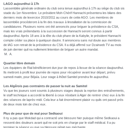
LAGO aujourdhui à 17h
Lassemblée générale ordinaire du club sera tenue aujourdhui à 17h au siège du club sis
stade du 1er-Novembre. Le président Moh-Chérif Hannachi présentera les bilans des
derniers mois de lexercice 2010/2011 au cours de cette AGO. Les membres de
lassemblée procéderont à la fin des travaux à linstallation de la commission de
candidatures. Plusieurs noms ont été annoncés pour briguer la présidence du CSA,
mais les vrais prétendants à la succession de Hannachi seront connus à partir
daujourdhui. Après 18 ans à la tête du club phare de la Kabylie, le président Hannachi
compte céder sa place à quelquun dautre. Il annoncera sans nul doute aux membres
de lAG son retrait de la présidence du CSA. Il a déjà affirmé sur Dzairweb TV au mois
de juin dernier quil na nullement lintention de briguer un autre mandat.
M. A.
Quartier libre demain
Les équipiers de Rial bénéficieront dun jour de repos à lissue de la séance daujourdhui.
Ils mettront à profit leur journée de repos pour récupérer avant leur départ, prévu
samedi matin, pour Béjaïa. Leur stage à lhôtel Samitel prendra fin aujourdhui.
Les Algérois pas contraints
de passer la nuit au Samitel
Vu que les joueurs sont soumis à plusieurs stages depuis la reprise des entraînements,
le staff technique a accordé la liberté à ceux résidant à Alger de rentrer chez eux à la fin
des séances de laprès-midi. Cela leur a fait énormément plaisir vu quils ont passé près
de deux mois loin de chez eux.
Plus de peur que de mal pour Sedkaoui
Il ny a pas que Mokdad qui a contracté une blessure hier puisque même Sedkaoui a
ressenti des douleurs avant quil ne soit pris en charge par le staff médical. Il a pu
terminer la séance vu que sa blessure nétait pas méchante.