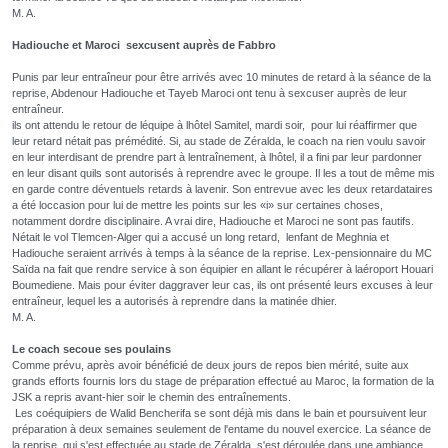
M. A.
Hadiouche et Maroci sexcusent
auprès de Fabbro
Punis par leur entraîneur pour être arrivés avec 10 minutes de retard à la séance de la
reprise, Abdenour Hadiouche et Tayeb Maroci ont tenu à sexcuser auprès de leur
entraîneur.
ils ont attendu le retour de léquipe à lhôtel Samitel, mardi soir, pour lui réaffirmer que
leur retard nétait pas prémédité. Si, au stade de Zéralda, le coach na rien voulu savoir
en leur interdisant de prendre part à lentraînement, à lhôtel, il a fini par leur pardonner
en leur disant quils sont autorisés à reprendre avec le groupe. Il les a tout de même mis
en garde contre déventuels retards à lavenir. Son entrevue avec les deux retardataires
a été loccasion pour lui de mettre les points sur les «i» sur certaines choses,
notamment dordre disciplinaire. A vrai dire, Hadiouche et Maroci ne sont pas fautifs.
Nétait le vol Tlemcen-Alger qui a accusé un long retard, lenfant de Meghnia et
Hadiouche seraient arrivés à temps à la séance de la reprise. Lex-pensionnaire du MC
Saïda na fait que rendre service à son équipier en allant le récupérer à laéroport Houari
Boumediene. Mais pour éviter daggraver leur cas, ils ont présenté leurs excuses à leur
entraîneur, lequel les a autorisés à reprendre dans la matinée dhier.
M. A.
Le coach secoue ses poulains
Comme prévu, après avoir bénéficié de deux jours de repos bien mérité, suite aux
grands efforts fournis lors du stage de préparation effectué au Maroc, la formation de la
JSK a repris avant-hier soir le chemin des entraînements.
Les coéquipiers de Walid Bencherifa se sont déjà mis dans le bain et poursuivent leur
préparation à deux semaines seulement de l'entame du nouvel exercice. La séance de
la reprise, qui s'est effectuée au stade de Zéralda, s'est déroulée dans une ambiance