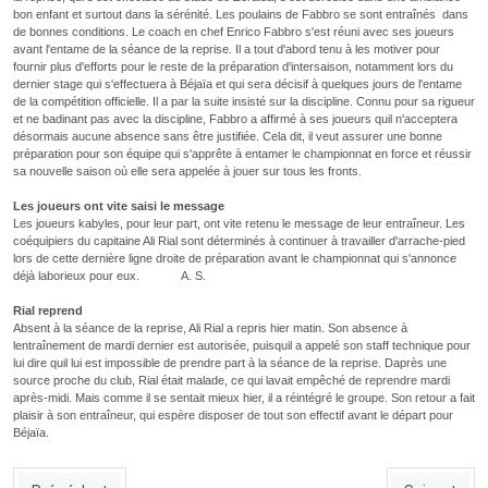
bon enfant et surtout dans la sérénité. Les poulains de Fabbro se sont entraînés dans
de bonnes conditions. Le coach en chef Enrico Fabbro s'est réuni avec ses joueurs
avant l'entame de la séance de la reprise. Il a tout d'abord tenu à les motiver pour
fournir plus d'efforts pour le reste de la préparation d'intersaison, notamment lors du
dernier stage qui s'effectuera à Béjaïa et qui sera décisif à quelques jours de l'entame
de la compétition officielle. Il a par la suite insisté sur la discipline. Connu pour sa rigueur
et ne badinant pas avec la discipline, Fabbro a affirmé à ses joueurs quil n'acceptera
désormais aucune absence sans être justifiée. Cela dit, il veut assurer une bonne
préparation pour son équipe qui s'apprête à entamer le championnat en force et réussir
sa nouvelle saison où elle sera appelée à jouer sur tous les fronts.
Les joueurs ont vite
saisi le message
Les joueurs kabyles, pour leur part, ont vite retenu le message de leur entraîneur. Les
coéquipiers du capitaine Ali Rial sont déterminés à continuer à travailler d'arrache-pied
lors de cette dernière ligne droite de préparation avant le championnat qui s'annonce
déjà laborieux pour eux. A. S.
Rial reprend
Absent à la séance de la reprise, Ali Rial a repris hier matin. Son absence à
lentraînement de mardi dernier est autorisée, puisquil a appelé son staff technique pour
lui dire quil lui est impossible de prendre part à la séance de la reprise. Daprès une
source proche du club, Rial était malade, ce qui lavait empêché de reprendre mardi
après-midi. Mais comme il se sentait mieux hier, il a réintégré le groupe. Son retour a fait
plaisir à son entraîneur, qui espère disposer de tout son effectif avant le départ pour
Béjaïa.