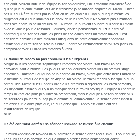
son goût. Meilleur buteur de léquipe la saison dernière, il ne sattendait nullement à ce
quil ne joue aucune minute lors de la troisième joute amicale disputée au Maroc. Il nest
pas le seul à être surpris par la décision de lex-driver du Doyen, puisque même les
dirigeants ont vu dun mauvais il le choix de leur entraîneur. Ne voulant pas simmiscer
dans ses choix, ils ne lui ont rien dit. Toutefois, ils auraient souhaité quil parle au moins
avec le joueur pour le rassurer. Dailleurs, lancien pensionnaire du RCK a trouvé
anormal quil ne soit pas dans les plans de son coach dans un match amical. Il est
considéré comme lun des meilleurs attaquants de notre championnat et certains
estiment que cette saison sera la sienne. Fabbro va certainement revoir ses plans en
composant avec lui dans les matches à venir.
Le travail de Maoro na pas convaincu les dirigeants
Malgré tous les appareils sophistiqués ramenés par Maoro, son travail na pas
convaincu tout le monde. Les joueurs se sont dailleurs plaints lors du premier stage
effectué à Hammam Bourguiba de la charge du travail, avant que lentraîneur Fabbro ne
la diminue au retour de léquipe en Algérie. Au Maroc, le travail technico-tactique a eu la
part du lion. Même si les Canaris ont été les premiers à reprendre les entraînements,
les dirigeants estiment quil y a un manque dans le travail physique. Léquipe a encore le
temps devant elle pour peaufiner sa préparation, mais le groupe a besoin de faire plus
de sacrifices pour être au top pour lentame du championnat. La séance dhier matin a
été axée sur le volet physique, ce qui signifie que Fabbro est conscient des
insuffisances de léquipe.
M. M.
Il a été contraint darrêter sa séance : Mokdad se blesse à la cheville
Le milieu Abdelmalek Mokdad na pu terminer la séance dhier après-midi. Et pour cause,
il sest blessé à la cheville, ce qui la obligé à arrêter lentraînement pour éviter