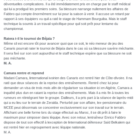
déventuelles complications. Il a été immédiatement pris en charge par le staff médical
qui lui a prodigué les premiers soins. Sa blessure narrange nullement les affaires de
Fabbro qui compte énormément sur lui pour la saison à venir. Il accuse un retard par
rapport à ses équipiers vu quil a raté le stage de Hammam Bourguiba. Mais le staff
technique la soumis à un travail spécifique pour quil soit prêt pour lentame du
championnat.
Ratera t-il le tournoi de Béjaïa ?
Même sil est encore tôt pour avancer quoi que ce soit, le néo meneur de jeu des
Canaris pourrait rater le tournoi de Béjaïa dans le cas où sa blessure savère méchante.
Il sera fixé sur son sort aujourdhui et le staff technique espère que sa blessure ne soit
pas méchante.
M. A.
Camara rentre et reprend
Madani Camara, linternational ivoirien des Canaris est rentré hier de Côte-dIvoire. Il na
raté que deux séances de la reprise des entraînements. Rentré chez lui pour
demander un visa de trois mois afin de régulariser sa situation ici en Algérie, Camara a
inquiété plus dun en ratant la reprise des entraînements. Mais il a mis fin à toutes les
rumeurs en réintégrant hier le groupe. Dailleurs, il a pris part à la séance de laprès-midi
qui a eu lieu sur le terrain de Zeralda. Perturbé par son affaire, lex-pensionnaire du
MCEE peut désormais se concentrer exclusivement sur son travail sur le terrain.
Affichant une belle forme lors du stage effectué au Maroc, il se dit prêt à faire le
maximum pour simposer dans léquipe. Avec son retour, lentraîneur Enrico Fabbro
dispose de tout son effectif à lexception de linternational défenseur Saïd Belkalem qui
est rentré hier en regroupement avec léquipe nationale.
M. A.