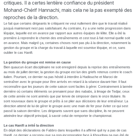
critiques. Il a certes lentière confiance du président
Mohand-Chérif Hannachi, mais cela ne la pas exempté des
reproches de la direction.
Le fait que certains dirigeants le critiquent ne veut nullement dire que le travail réalisé
jusquà maintenant nest pas satisfaisant. Au contraire, il y a une nette progression dans
léquipe, laquelle est en avance par rapport aux autres équipes de lélite. Elle a été la
première à reprendre le chemin des entraînements et cest tout à fait normal quelle soit
en avance. Mais malgré ça, certaines choses nont pas plu à la direction, notamment la
gestion du groupe et la charge du travail à laquelle est soumise léquipe, et ce, sans
oublier le cas Hanifi.
La gestion du groupe
est remise en cause
Bien quaucun écart disciplinaire ne soit enregistré depuis la reprise des entraînements
au mois de juillet dernier, la gestion du groupe est lun des griefs retenus contre le coach
italien. Pourtant, ce dernier na pas hésité à interdire à Hadiouche et Maroci de
sentraîner avec le groupe pour être arrivés en retard à la séance davant-hier. Il faut
reconnaître que les joueurs de cette saison sont faciles à gérer. Contrairement à lannée
dernière où certains éléments se prenaient pour des nababs, à limage de Tedjar, ceux
de cette année ne sont animés que par lenvie de simposer dans le onze titulaire. Ils
sont nouveaux dans le groupe et prêts à se plier aux décisions de leur entraîneur. La
direction attend de lui de gérer le groupe avec une main de fer pour éviter ce qui sest
passé la saison dernière. Les dirigeants savent que sans discipline, ils ne peuvent
atteindre leur objectif principal, à savoir celui de remporter le championnat.
Le cas Hanifi a irrité
la direction
En dépit des déclarations de Fabbro dans lesquelles il a affirmé quil ny a pas de cas
Hanifi, ce dernier a reconnu que sa non-incorporation face à Khouribga na pas été de