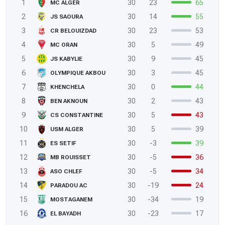
1
30
23
65
MC ALGER
2
30
14
55
JS SAOURA
3
30
23
53
CR BELOUIZDAD
4
30
5
49
MC ORAN
5
30
9
45
JS KABYLIE
6
30
3
45
OLYMPIQUE AKBOU
7
30
0
44
KHENCHELA
8
30
2
43
BEN AKNOUN
9
30
5
43
CS CONSTANTINE
10
30
5
39
USM ALGER
11
30
-3
39
ES SETIF
12
30
-5
36
MB ROUISSET
13
30
-5
34
ASO CHLEF
14
30
-19
24
PARADOU AC
15
30
-34
19
MOSTAGANEM
16
30
-23
17
EL BAYADH