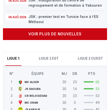
JSK : inauguration du centre de
06 AOÛ 2026
regroupement et de formation à Yakouren
JSK : premier test en Tunisie face à l’ES
06 AOÛ 2026
Métlaoui
VOIR PLUS DE NOUVELLES
LIGUE 1
LIGUE 2 EST
LIGUE 2 OUEST
N°
ÉQUIPE
MJ
DB
PTS
1
30
23
65
MC ALGER
2
30
14
55
JS SAOURA
3
30
23
53
CR BELOUIZDAD
4
30
5
49
MC ORAN
5
30
9
45
JS KABYLIE