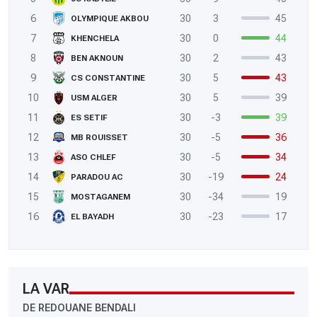
6
30
3
45
OLYMPIQUE AKBOU
7
30
0
44
KHENCHELA
8
30
2
43
BEN AKNOUN
9
30
5
43
CS CONSTANTINE
10
30
5
39
USM ALGER
11
30
-3
39
ES SETIF
12
30
-5
36
MB ROUISSET
13
30
-5
34
ASO CHLEF
14
30
-19
24
PARADOU AC
15
30
-34
19
MOSTAGANEM
16
30
-23
17
EL BAYADH
LA VAR
DE REDOUANE BENDALI