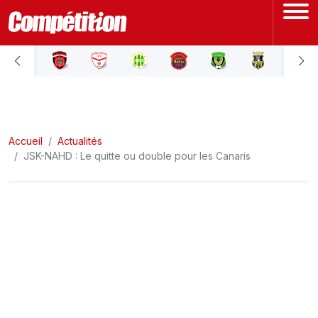
ACCUEIL
LIGUE 1
Accueil
LIGUE 2
Actualités
JSK-NAHD : Le quitte ou double pour les Canaris
COUPE D'ALGÉRIE
ÉQUIPE NATIONALE
COUPE DU MONDE
Actualités
Interviews