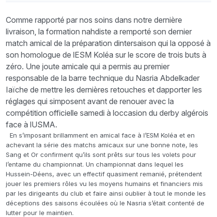
Comme rapporté par nos soins dans notre dernière
livraison, la formation nahdiste a remporté son dernier
match amical de la préparation dintersaison qui la opposé à
son homologue de lESM Koléa sur le score de trois buts à
zéro. Une joute amicale qui a permis au premier
responsable de la barre technique du Nasria Abdelkader
Iaïche de mettre les dernières retouches et dapporter les
réglages qui simposent avant de renouer avec la
compétition officielle samedi à loccasion du derby algérois
face à lUSMA.
En s’imposant brillamment en amical face à l’ESM Koléa et en
achevant la série des matchs amicaux sur une bonne note, les
Sang et Or confirment qu’ils sont prêts sur tous les volets pour
l’entame du championnat. Un championnat dans lequel les
Hussein-Déens, avec un effectif quasiment remanié, prétendent
jouer les premiers rôles vu les moyens humains et financiers mis
par les dirigeants du club et faire ainsi oublier à tout le monde les
déceptions des saisons écoulées où le Nasria s’était contenté de
lutter pour le maintien.