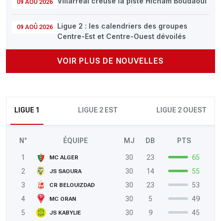
Villarreal creuse la piste Hicham Boudaoui
09 AOÛ 2026
Ligue 2 : les calendriers des groupes
09 AOÛ 2026
Centre-Est et Centre-Ouest dévoilés
VOIR PLUS DE NOUVELLES
LIGUE 1
LIGUE 2 EST
LIGUE 2 OUEST
N°
ÉQUIPE
MJ
DB
PTS
1
30
23
65
MC ALGER
2
30
14
55
JS SAOURA
3
30
23
53
CR BELOUIZDAD
4
30
5
49
MC ORAN
5
30
9
45
JS KABYLIE