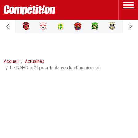
ACCUEIL
LIGUE 1
Accueil
LIGUE 2
Actualités
Le NAHD prêt pour lentame du championnat
COUPE D'ALGÉRIE
ÉQUIPE NATIONALE
COUPE DU MONDE
Actualités
Interviews