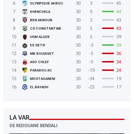
6
30
3
45
OLYMPIQUE AKBOU
7
30
0
44
KHENCHELA
8
30
2
43
BEN AKNOUN
9
30
5
43
CS CONSTANTINE
10
30
5
39
USM ALGER
11
30
-3
39
ES SETIF
12
30
-5
36
MB ROUISSET
13
30
-5
34
ASO CHLEF
14
30
-19
24
PARADOU AC
15
30
-34
19
MOSTAGANEM
16
30
-23
17
EL BAYADH
LA VAR
DE REDOUANE BENDALI