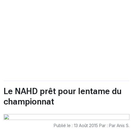
CHRONO
Vidéos
Fil d'actualités
La var
Version PDF
Politique de confidentialité
Le NAHD prêt pour lentame du
championnat
Publié le : 13 Août 2015 Par : Par Anis S.