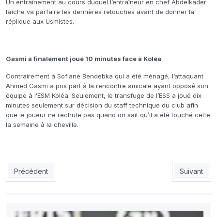
Un entraînement au cours duquel l’entraîneur en chef Abdelkader
Iaïche va parfaire les dernières retouches avant de donner la
réplique aux Usmistes.
Gasmi a finalement joué 10 minutes face à Koléa
Contrairement à Sofiane Bendebka qui a été ménagé, l’attaquant
Ahmed Gasmi a pris part à la rencontre amicale ayant opposé son
équipe à l’ESM Koléa. Seulement, le transfuge de l’ESS a joué dix
minutes seulement sur décision du staff technique du club afin
que le joueur ne rechute pas quand on sait qu’il a été touché cette
la semaine à la cheville.
Article précédent : MCO/AG: Les raisons du boycott
Article suiv
Précédent
Suivant