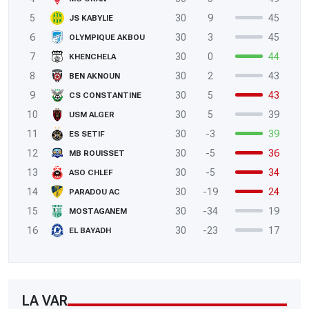
5
30
9
45
JS KABYLIE
6
30
3
45
OLYMPIQUE AKBOU
7
30
0
44
KHENCHELA
8
30
2
43
BEN AKNOUN
9
30
5
43
CS CONSTANTINE
10
30
5
39
USM ALGER
11
30
-3
39
ES SETIF
12
30
-5
36
MB ROUISSET
13
30
-5
34
ASO CHLEF
14
30
-19
24
PARADOU AC
15
30
-34
19
MOSTAGANEM
16
30
-23
17
EL BAYADH
LA VAR