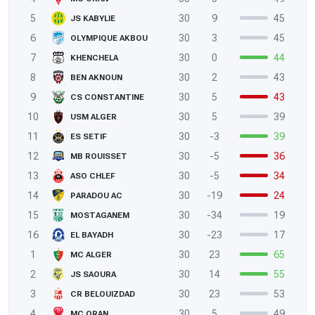
5
30
9
45
JS KABYLIE
6
30
3
45
OLYMPIQUE AKBOU
7
30
0
44
KHENCHELA
8
30
2
43
BEN AKNOUN
9
30
5
43
CS CONSTANTINE
10
30
5
39
USM ALGER
11
30
-3
39
ES SETIF
12
30
-5
36
MB ROUISSET
13
30
-5
34
ASO CHLEF
14
30
-19
24
PARADOU AC
15
30
-34
19
MOSTAGANEM
16
30
-23
17
EL BAYADH
1
30
23
65
MC ALGER
2
30
14
55
JS SAOURA
3
30
23
53
CR BELOUIZDAD
4
30
5
49
MC ORAN