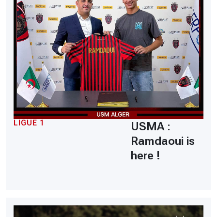
LIGUE 1
USMA :
Ramdaoui is
here !