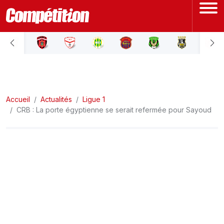
ACCUEIL
LIGUE 1
Accueil
LIGUE 2
Actualités
Ligue 1
CRB : La porte égyptienne se serait refermée pour Sayoud
COUPE D'ALGÉRIE
ÉQUIPE NATIONALE
COUPE DU MONDE
Actualités
Interviews