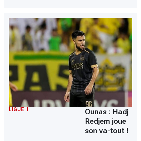
LIGUE 1
Ounas : Hadj
Redjem joue
son va-tout !