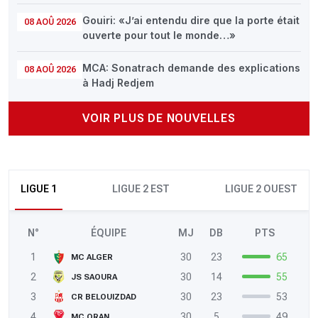
Gouiri: «J’ai entendu dire que la porte était
08 AOÛ 2026
ouverte pour tout le monde…»
MCA: Sonatrach demande des explications
08 AOÛ 2026
à Hadj Redjem
VOIR PLUS DE NOUVELLES
LIGUE 1
LIGUE 2 EST
LIGUE 2 OUEST
N°
ÉQUIPE
MJ
DB
PTS
1
30
23
65
MC ALGER
2
30
14
55
JS SAOURA
3
30
23
53
CR BELOUIZDAD
4
30
5
49
MC ORAN