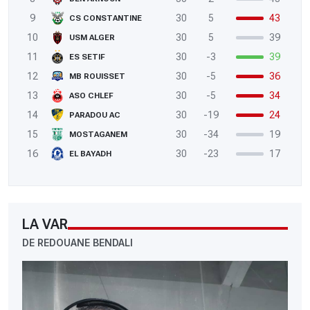
9
30
5
43
CS CONSTANTINE
10
30
5
39
USM ALGER
11
30
-3
39
ES SETIF
12
30
-5
36
MB ROUISSET
13
30
-5
34
ASO CHLEF
14
30
-19
24
PARADOU AC
15
30
-34
19
MOSTAGANEM
16
30
-23
17
EL BAYADH
LA VAR
DE REDOUANE BENDALI