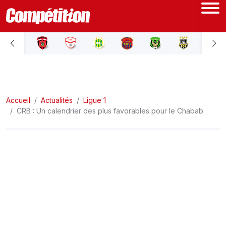
ACCUEIL
LIGUE 1
Accueil
LIGUE 2
Actualités
Ligue 1
CRB : Un calendrier des plus favorables pour le Chabab
COUPE D'ALGÉRIE
ÉQUIPE NATIONALE
COUPE DU MONDE
Actualités
Interviews