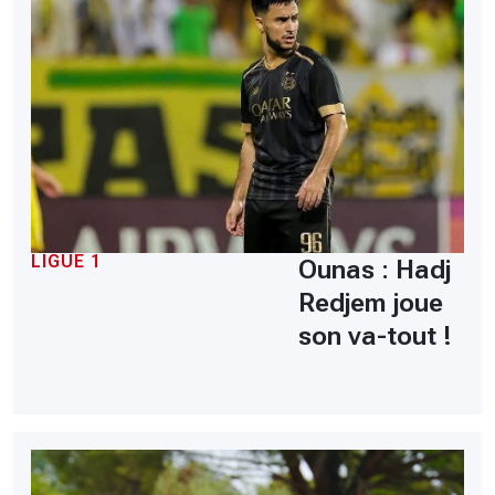
LIGUE 1
Ounas : Hadj
Redjem joue
son va-tout !