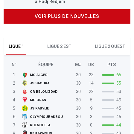
à Hadj Redjem
VOIR PLUS DE NOUVELLES
LIGUE 1
LIGUE 2 EST
LIGUE 2 OUEST
N°
ÉQUIPE
MJ
DB
PTS
1
30
23
65
MC ALGER
2
30
14
55
JS SAOURA
3
30
23
53
CR BELOUIZDAD
4
30
5
49
MC ORAN
5
30
9
45
JS KABYLIE
6
30
3
45
OLYMPIQUE AKBOU
7
30
0
44
KHENCHELA
8
30
2
43
BEN AKNOUN