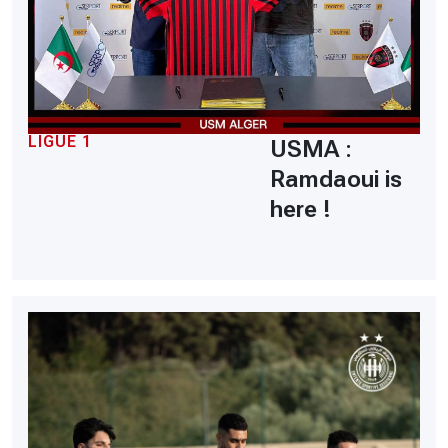
LIGUE 1
USMA :
Ramdaoui is
here !