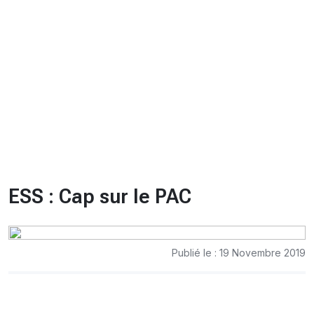
CHRONO
Vidéos
Fil d'actualités
La var
Version PDF
Politique de confidentialité
ESS : Cap sur le PAC
Publié le : 19 Novembre 2019