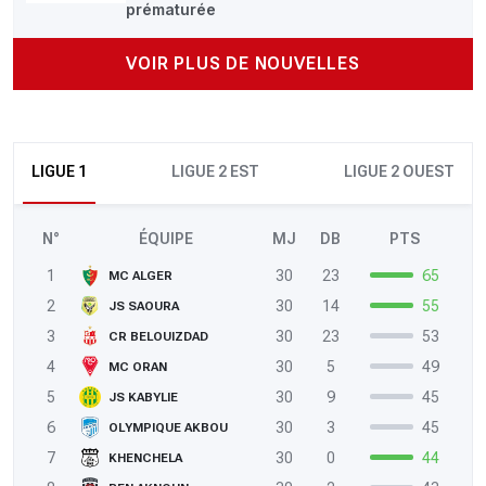
prématurée
VOIR PLUS DE NOUVELLES
LIGUE 1
LIGUE 2 EST
LIGUE 2 OUEST
N°
ÉQUIPE
MJ
DB
PTS
1
30
23
65
MC ALGER
2
30
14
55
JS SAOURA
3
30
23
53
CR BELOUIZDAD
4
30
5
49
MC ORAN
5
30
9
45
JS KABYLIE
6
30
3
45
OLYMPIQUE AKBOU
7
30
0
44
KHENCHELA