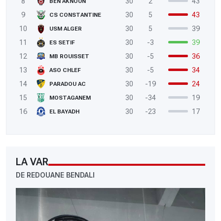
8
30
2
43
BEN AKNOUN
9
30
5
43
CS CONSTANTINE
10
30
5
39
USM ALGER
11
30
-3
39
ES SETIF
12
30
-5
36
MB ROUISSET
13
30
-5
34
ASO CHLEF
14
30
-19
24
PARADOU AC
15
30
-34
19
MOSTAGANEM
16
30
-23
17
EL BAYADH
LA VAR
DE REDOUANE BENDALI