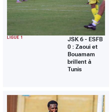
LIGUE 1
JSK 6 - ESFB
0 : Zaoui et
Bouamam
brillent à
Tunis