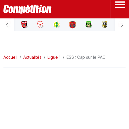
ACCUEIL
LIGUE 1
Accueil
LIGUE 2
Actualités
Ligue 1
ESS : Cap sur le PAC
COUPE D'ALGÉRIE
ÉQUIPE NATIONALE
COUPE DU MONDE
Actualités
Interviews