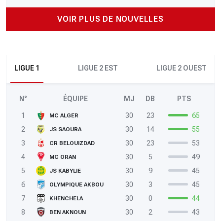
VOIR PLUS DE NOUVELLES
LIGUE 1
LIGUE 2 EST
LIGUE 2 OUEST
N°
ÉQUIPE
MJ
DB
PTS
1
30
23
65
MC ALGER
2
30
14
55
JS SAOURA
3
30
23
53
CR BELOUIZDAD
4
30
5
49
MC ORAN
5
30
9
45
JS KABYLIE
6
30
3
45
OLYMPIQUE AKBOU
7
30
0
44
KHENCHELA
8
30
2
43
BEN AKNOUN