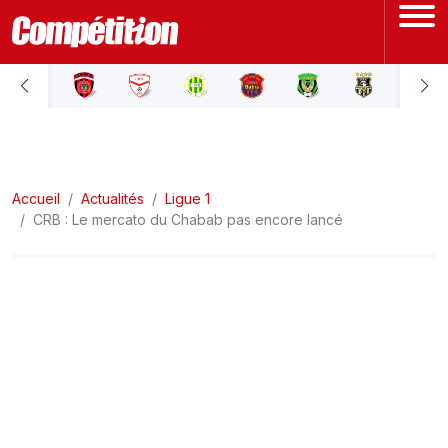
ACCUEIL
LIGUE 1
Accueil
LIGUE 2
Actualités
Ligue 1
CRB : Le mercato du Chabab pas encore lancé
COUPE D'ALGÉRIE
ÉQUIPE NATIONALE
COUPE DU MONDE
Actualités
Interviews