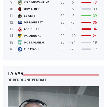
9
30
5
43
CS CONSTANTINE
10
30
5
39
USM ALGER
11
30
-3
39
ES SETIF
12
30
-5
36
MB ROUISSET
13
30
-5
34
ASO CHLEF
14
30
-19
24
PARADOU AC
15
30
-34
19
MOSTAGANEM
16
30
-23
17
EL BAYADH
LA VAR
DE REDOUANE BENDALI