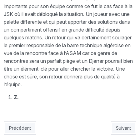
importants pour son équipe comme ce fut le cas face à la
JSK où il avait débloqué la situation. Un joueur avec une
palette différente et qui peut apporter des solutions dans
un compartiment offensif en grande difficulté depuis
quelques matchs. Un retour qui va certainement soulager
le premier responsable de la barre technique algéroise en
vue de la rencontre face à l’ASAM car ce genre de
rencontres sera un parfait piège et un Djerrar pourrait bien
être un élément-clé pour aller chercher la victoire. Une
chose est sûre, son retour donnera plus de qualité à
l’équipe.
Z.
Article précédent : USMA : Pourquoi il faut se méfier de l’US Bis
Article suiv
Précédent
Suivant