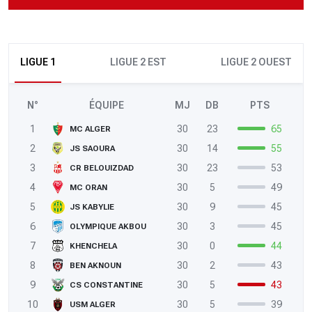
LIGUE 1
LIGUE 2 EST
LIGUE 2 OUEST
N°
ÉQUIPE
MJ
DB
PTS
1
30
23
65
MC ALGER
2
30
14
55
JS SAOURA
3
30
23
53
CR BELOUIZDAD
4
30
5
49
MC ORAN
5
30
9
45
JS KABYLIE
6
30
3
45
OLYMPIQUE AKBOU
7
30
0
44
KHENCHELA
8
30
2
43
BEN AKNOUN
9
30
5
43
CS CONSTANTINE
10
30
5
39
USM ALGER