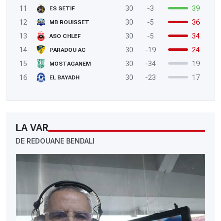
11
30
-3
39
ES SETIF
12
30
-5
36
MB ROUISSET
13
30
-5
34
ASO CHLEF
14
30
-19
24
PARADOU AC
15
30
-34
19
MOSTAGANEM
16
30
-23
17
EL BAYADH
LA VAR
DE REDOUANE BENDALI