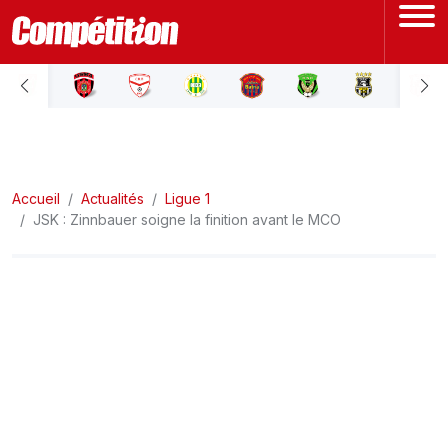
ACCUEIL
LIGUE 1
Accueil
LIGUE 2
Actualités
Ligue 1
JSK : Zinnbauer soigne la finition avant le MCO
COUPE D'ALGÉRIE
ÉQUIPE NATIONALE
COUPE DU MONDE
Actualités
Interviews