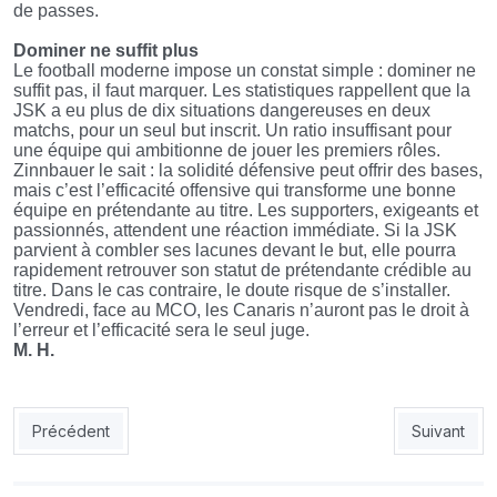
de passes.
Dominer ne suffit plus
Le football moderne impose un constat simple : dominer ne
suffit pas, il faut marquer. Les statistiques rappellent que la
JSK a eu plus de dix situations dangereuses en deux
matchs, pour un seul but inscrit. Un ratio insuffisant pour
une équipe qui ambitionne de jouer les premiers rôles.
Zinnbauer le sait : la solidité défensive peut offrir des bases,
mais c’est l’efficacité offensive qui transforme une bonne
équipe en prétendante au titre. Les supporters, exigeants et
passionnés, attendent une réaction immédiate. Si la JSK
parvient à combler ses lacunes devant le but, elle pourra
rapidement retrouver son statut de prétendante crédible au
titre. Dans le cas contraire, le doute risque de s’installer.
Vendredi, face au MCO, les Canaris n’auront pas le droit à
l’erreur et l’efficacité sera le seul juge.
M. H.
Article précédent : MCO-JSK : Match du déclic pour le MCO ver
Article sui
Précédent
Suivant