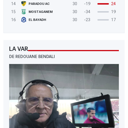
14
30
-19
24
PARADOU AC
15
30
-34
19
MOSTAGANEM
16
30
-23
17
EL BAYADH
LA VAR
DE REDOUANE BENDALI