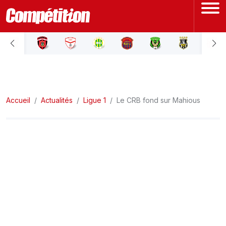
ACCUEIL
LIGUE 1
Accueil
LIGUE 2
Actualités
Ligue 1
Le CRB fond sur Mahious
COUPE D'ALGÉRIE
ÉQUIPE NATIONALE
COUPE DU MONDE
Actualités
Interviews