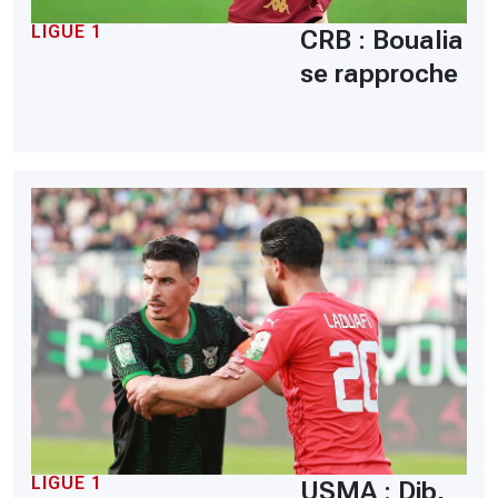
LIGUE 1
CRB : Boualia
se rapproche
LIGUE 1
USMA : Dib,