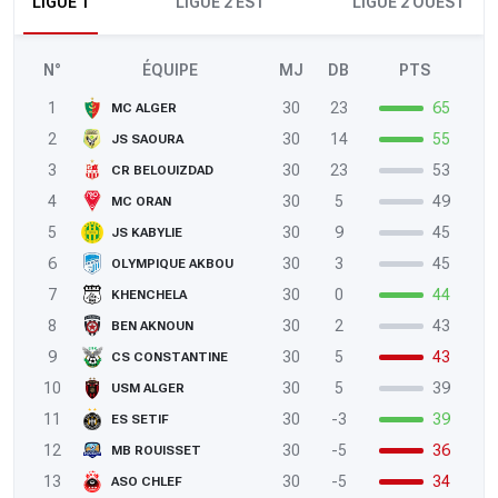
LIGUE 1
LIGUE 2 EST
LIGUE 2 OUEST
N°
ÉQUIPE
MJ
DB
PTS
1
30
23
65
MC ALGER
2
30
14
55
JS SAOURA
3
30
23
53
CR BELOUIZDAD
4
30
5
49
MC ORAN
5
30
9
45
JS KABYLIE
6
30
3
45
OLYMPIQUE AKBOU
7
30
0
44
KHENCHELA
8
30
2
43
BEN AKNOUN
9
30
5
43
CS CONSTANTINE
10
30
5
39
USM ALGER
11
30
-3
39
ES SETIF
12
30
-5
36
MB ROUISSET
13
30
-5
34
ASO CHLEF