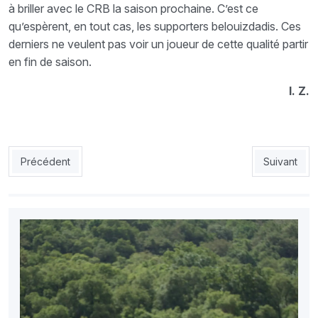
à briller avec le CRB la saison prochaine. C’est ce
qu’espèrent, en tout cas, les supporters belouizdadis. Ces
derniers ne veulent pas voir un joueur de cette qualité partir
en fin de saison.
I. Z.
Article précédent : MCA 1 _ USMA 0 : le calice jusqu’à la lie
Article sui
Précédent
Suivant