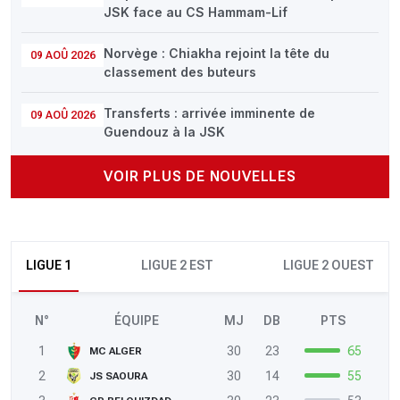
JSK face au CS Hammam-Lif
Norvège : Chiakha rejoint la tête du
09 AOÛ 2026
classement des buteurs
Transferts : arrivée imminente de
09 AOÛ 2026
Guendouz à la JSK
VOIR PLUS DE NOUVELLES
LIGUE 1
LIGUE 2 EST
LIGUE 2 OUEST
N°
ÉQUIPE
MJ
DB
PTS
1
30
23
65
MC ALGER
2
30
14
55
JS SAOURA