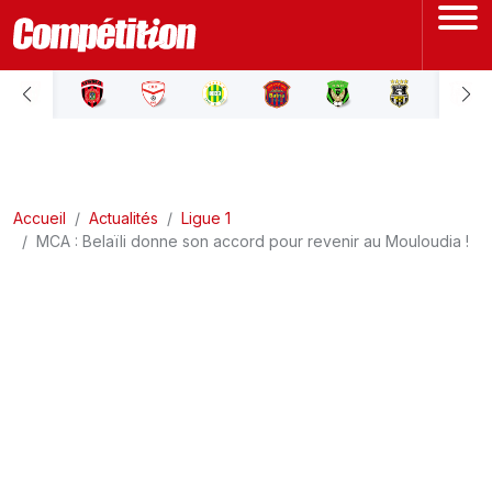
ACCUEIL
LIGUE 1
Accueil
LIGUE 2
Actualités
Ligue 1
MCA : Belaïli donne son accord pour revenir au Mouloudia !
COUPE D'ALGÉRIE
ÉQUIPE NATIONALE
COUPE DU MONDE
Actualités
Interviews