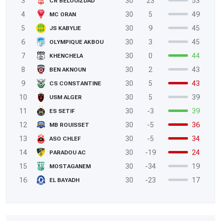
3
30
23
53
CR BELOUIZDAD
4
30
5
49
MC ORAN
5
30
9
45
JS KABYLIE
6
30
3
45
OLYMPIQUE AKBOU
7
30
0
44
KHENCHELA
8
30
2
43
BEN AKNOUN
9
30
5
43
CS CONSTANTINE
10
30
5
39
USM ALGER
11
30
-3
39
ES SETIF
12
30
-5
36
MB ROUISSET
13
30
-5
34
ASO CHLEF
14
30
-19
24
PARADOU AC
15
30
-34
19
MOSTAGANEM
16
30
-23
17
EL BAYADH