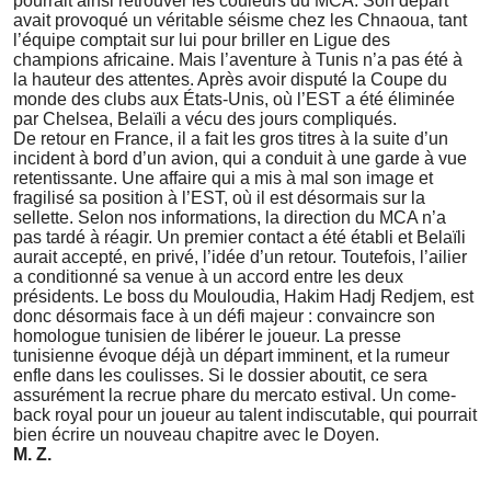
pourrait ainsi retrouver les couleurs du MCA. Son départ
avait provoqué un véritable séisme chez les Chnaoua, tant
l’équipe comptait sur lui pour briller en Ligue des
champions africaine. Mais l’aventure à Tunis n’a pas été à
la hauteur des attentes. Après avoir disputé la Coupe du
monde des clubs aux États-Unis, où l’EST a été éliminée
par Chelsea, Belaïli a vécu des jours compliqués.
De retour en France, il a fait les gros titres à la suite d’un
incident à bord d’un avion, qui a conduit à une garde à vue
retentissante. Une affaire qui a mis à mal son image et
fragilisé sa position à l’EST, où il est désormais sur la
sellette. Selon nos informations, la direction du MCA n’a
pas tardé à réagir. Un premier contact a été établi et Belaïli
aurait accepté, en privé, l’idée d’un retour. Toutefois, l’ailier
a conditionné sa venue à un accord entre les deux
présidents. Le boss du Mouloudia, Hakim Hadj Redjem, est
donc désormais face à un défi majeur : convaincre son
homologue tunisien de libérer le joueur. La presse
tunisienne évoque déjà un départ imminent, et la rumeur
enfle dans les coulisses. Si le dossier aboutit, ce sera
assurément la recrue phare du mercato estival. Un come-
back royal pour un joueur au talent indiscutable, qui pourrait
bien écrire un nouveau chapitre avec le Doyen.
M. Z.