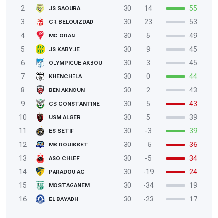
2
30
14
55
JS SAOURA
3
30
23
53
CR BELOUIZDAD
4
30
5
49
MC ORAN
5
30
9
45
JS KABYLIE
6
30
3
45
OLYMPIQUE AKBOU
7
30
0
44
KHENCHELA
8
30
2
43
BEN AKNOUN
9
30
5
43
CS CONSTANTINE
10
30
5
39
USM ALGER
11
30
-3
39
ES SETIF
12
30
-5
36
MB ROUISSET
13
30
-5
34
ASO CHLEF
14
30
-19
24
PARADOU AC
15
30
-34
19
MOSTAGANEM
16
30
-23
17
EL BAYADH