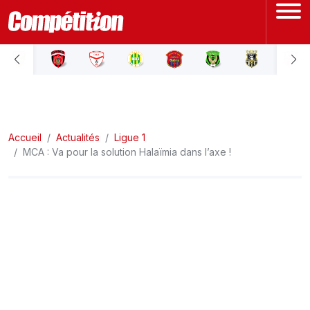
ACCUEIL
LIGUE 1
Accueil
LIGUE 2
Actualités
Ligue 1
MCA : Va pour la solution Halaïmia dans l’axe !
COUPE D'ALGÉRIE
ÉQUIPE NATIONALE
COUPE DU MONDE
Actualités
Interviews