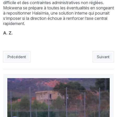
difficile et des contraintes administratives non réglées.
Mokwena se prépare à toutes les éventualités en songeant
à repositionner Halaïmia, une solution interne qui pourrait
s’imposer si la direction échoue à renforcer l’axe central
rapidement.
A. Z.
Article précédent : JSK 0 - OA 0 : la JSK cale encore
Article sui
Précédent
Suivant