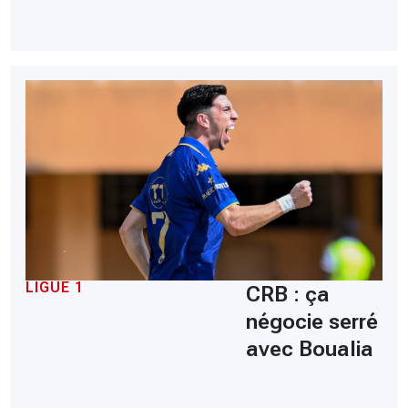
LIGUE 1
CRB : ça
négocie serré
avec Boualia