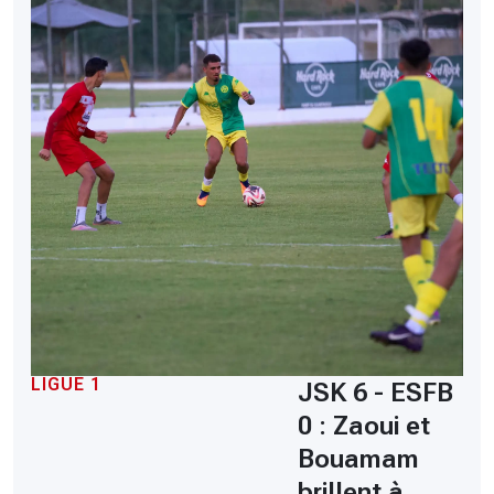
LIGUE 1
JSK 6 - ESFB
0 : Zaoui et
Bouamam
brillent à