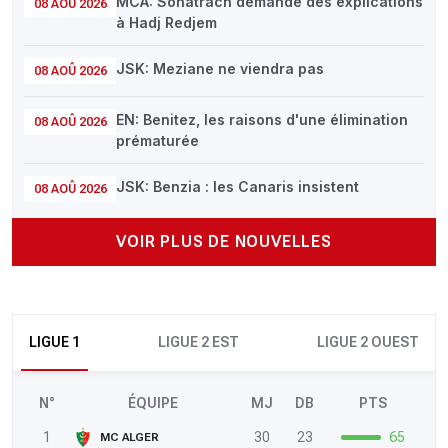
MCA: Sonatrach demande des explications
08 AOÛ 2026
à Hadj Redjem
JSK: Meziane ne viendra pas
08 AOÛ 2026
EN: Benitez, les raisons d'une élimination
08 AOÛ 2026
prématurée
JSK: Benzia : les Canaris insistent
08 AOÛ 2026
VOIR PLUS DE NOUVELLES
LIGUE 1
LIGUE 2 EST
LIGUE 2 OUEST
N°
ÉQUIPE
MJ
DB
PTS
1
30
23
65
MC ALGER