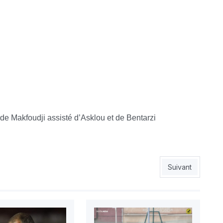
e Makfoudji assisté d’Asklou et de Bentarzi
Article suivant 
Suivant