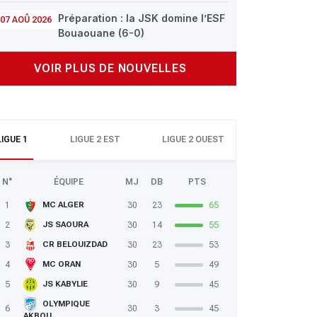
Préparation : la JSK domine l’ESF
07 AOÛ 2026
Bouaouane (6-0)
VOIR PLUS DE NOUVELLES
LIGUE 1
LIGUE 2 EST
LIGUE 2 OUEST
N°
ÉQUIPE
MJ
DB
PTS
1
30
23
65
MC ALGER
2
30
14
55
JS SAOURA
3
30
23
53
CR BELOUIZDAD
4
30
5
49
MC ORAN
5
30
9
45
JS KABYLIE
OLYMPIQUE
6
30
3
45
AKBOU