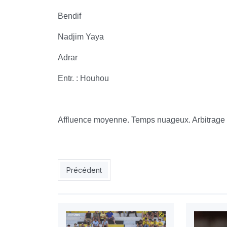
Bendif
Nadjim Yaya
Adrar
Entr. : Houhou
Affluence moyenne. Temps nuageux. Arbitrage d
Article précédent : NAHD : le Nasria dos au mur
Précédent