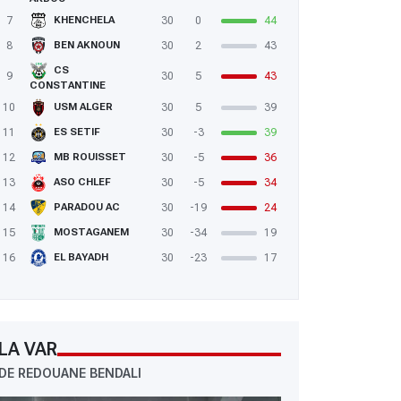
7
30
0
44
KHENCHELA
8
30
2
43
BEN AKNOUN
CS
9
30
5
43
CONSTANTINE
10
30
5
39
USM ALGER
11
30
-3
39
ES SETIF
12
30
-5
36
MB ROUISSET
13
30
-5
34
ASO CHLEF
14
30
-19
24
PARADOU AC
15
30
-34
19
MOSTAGANEM
16
30
-23
17
EL BAYADH
LA VAR
DE REDOUANE BENDALI