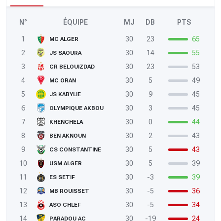
N°
ÉQUIPE
MJ
DB
PTS
1
30
23
65
MC ALGER
2
30
14
55
JS SAOURA
3
30
23
53
CR BELOUIZDAD
4
30
5
49
MC ORAN
5
30
9
45
JS KABYLIE
6
30
3
45
OLYMPIQUE AKBOU
7
30
0
44
KHENCHELA
8
30
2
43
BEN AKNOUN
9
30
5
43
CS CONSTANTINE
10
30
5
39
USM ALGER
11
30
-3
39
ES SETIF
12
30
-5
36
MB ROUISSET
13
30
-5
34
ASO CHLEF
14
30
-19
24
PARADOU AC