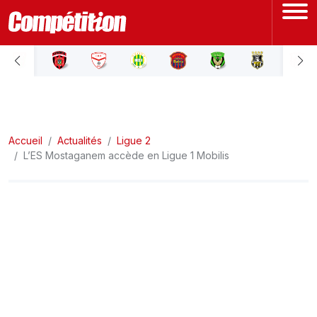
ACCUEIL
LIGUE 1
Accueil
LIGUE 2
Actualités
Ligue 2
L’ES Mostaganem accède en Ligue 1 Mobilis
COUPE D'ALGÉRIE
ÉQUIPE NATIONALE
COUPE DU MONDE
Actualités
Interviews