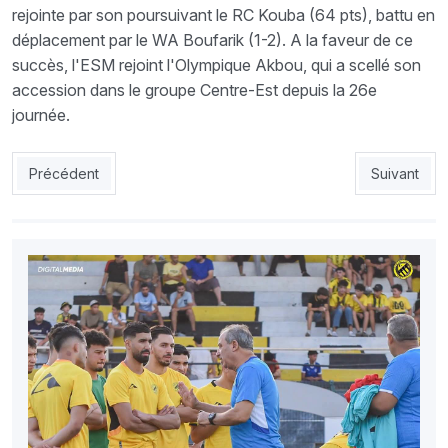
rejointe par son poursuivant le RC Kouba (64 pts), battu en
déplacement par le WA Boufarik (1-2). A la faveur de ce
succès, l'ESM rejoint l'Olympique Akbou, qui a scellé son
accession dans le groupe Centre-Est depuis la 26e
journée.
Article précédent : ESM 4 – ASMO 0 : Mostaganem en Ligue 1
Article sui
Précédent
Suivant