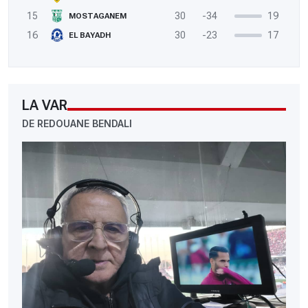
15
30
-34
19
MOSTAGANEM
16
30
-23
17
EL BAYADH
LA VAR
DE REDOUANE BENDALI