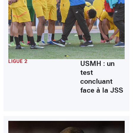
LIGUE 2
USMH : un
test
concluant
face à la JSS