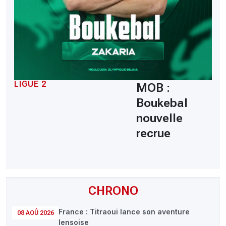
LIGUE 2
MOB :
Boukebal
nouvelle
recrue
CHRONO
France : Titraoui lance son aventure
08 AOÛ 2026
lensoise