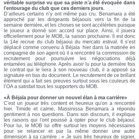
véritable surprise vu que sa piste n’a été évoquée dans
l’entourage du club que ces derniers jours.
D’ailleurs certains n’y ont même pas cru. Benamara a été
approché par les dirigeants béjaouis vers la fin de la
semaine dernière, et les choses se sont accélérées puisque
le joueur a donné son accord sur place. Ainsi, il jouera
officiellement pour le MOB, la saison prochaine. Il est donc
la 14e recrue du club béjaoui du mercato estival. Il s’est
déplacé comme convenu à Béjaïa
hier dans la matinée en
compagnie de son agent où il a rencontré la commission de
recrutement pour poursuivre les négociations déjà
entamées au téléphone. Après avoir lu pour la dernière fois
le contrat qui le liera à son nouveau club, il a apposé sa
signature en bas du document. Le recrutement de ce brillant
élément qui a fait ses preuves surtout sous les couleurs de
l’OA a satisfait tous les supporters du MOB.
«À Béjaïa pour donner un nouvel élan à ma carrière»
C'est un joueur très content et heureux qu'on a rencontré
hier. Timide et calme, Massinissa Benamara a répondu
gentiment à nos questions. Dans son discours, il explique
les raisons qui l'ont poussé à opter pour le club béjaoui.
Pour lui, le MOB lui offre surtout les moyens nécessaires
pour se relancer et par la même donner une autre
dimension à sa carrière : « Je suis très heureux de signer,