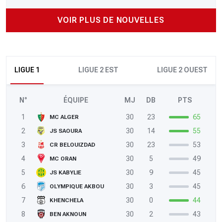
VOIR PLUS DE NOUVELLES
LIGUE 1
LIGUE 2 EST
LIGUE 2 OUEST
N°
ÉQUIPE
MJ
DB
PTS
1
30
23
65
MC ALGER
2
30
14
55
JS SAOURA
3
30
23
53
CR BELOUIZDAD
4
30
5
49
MC ORAN
5
30
9
45
JS KABYLIE
6
30
3
45
OLYMPIQUE AKBOU
7
30
0
44
KHENCHELA
8
30
2
43
BEN AKNOUN