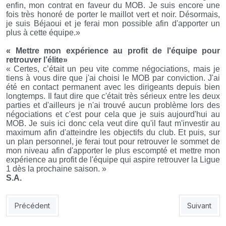
enfin, mon contrat en faveur du MOB. Je suis encore une
fois très honoré de porter le maillot vert et noir. Désormais,
je suis Béjaoui et je ferai mon possible afin d'apporter un
plus à cette équipe.»
« Mettre mon expérience au profit de l'équipe pour
retrouver l’élite»
« Certes, c’était un peu vite comme négociations, mais je
tiens à vous dire que j'ai choisi le MOB par conviction. J'ai
été en contact permanent avec les dirigeants depuis bien
longtemps. Il faut dire que c'était très sérieux entre les deux
parties et d'ailleurs je n'ai trouvé aucun problème lors des
négociations et c'est pour cela que je suis aujourd'hui au
MOB. Je suis ici donc cela veut dire qu'il faut m'investir au
maximum afin d'atteindre les objectifs du club. Et puis, sur
un plan personnel, je ferai tout pour retrouver le sommet de
mon niveau afin d'apporter le plus escompté et mettre mon
expérience au profit de l'équipe qui aspire retrouver la Ligue
1 dès la prochaine saison. »
S.A.
Article précédent : NAHD : le bureau exécutif répartit les tâches
Article suiv
Précédent
Suivant