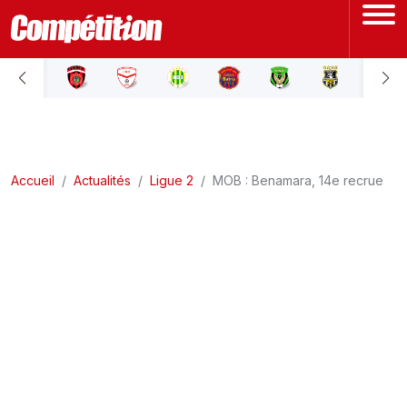
ACCUEIL
LIGUE 1
Accueil
LIGUE 2
Actualités
Ligue 2
MOB : Benamara, 14e recrue
COUPE D'ALGÉRIE
ÉQUIPE NATIONALE
COUPE DU MONDE
Actualités
Interviews