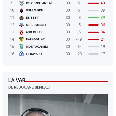
9
30
5
43
CS CONSTANTINE
10
30
5
39
USM ALGER
11
30
-3
39
ES SETIF
12
30
-5
36
MB ROUISSET
13
30
-5
34
ASO CHLEF
14
30
-19
24
PARADOU AC
15
30
-34
19
MOSTAGANEM
16
30
-23
17
EL BAYADH
LA VAR
DE REDOUANE BENDALI