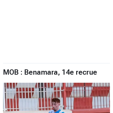
CHRONO
Vidéos
Fil d'actualités
La var
Version PDF
Politique de confidentialité
MOB : Benamara, 14e recrue