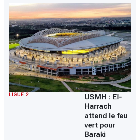
LIGUE 2
USMH : El-
Harrach
attend le feu
vert pour
Baraki