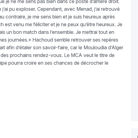
que je ne me sens pas bien dans ce poste d’arrière droit.
e j’ai pu exploser. Cependant, avec Menad, j’ai retrouvé
u contraire, je me sens bien et je suis heureux après
ch est venu me féliciter et je ne peux qu’être heureux. Je
mais un bon match dans l’ensemble. Je mettrai tout en
ines journées.» Hachoud semble retrouver ses repères
it afin d’étaler son savoir-faire, car le Mouloudia d’Alger
s des prochains rendez-vous. Le MCA veut le titre de
uipe pourra croire en ses chances de décrocher le