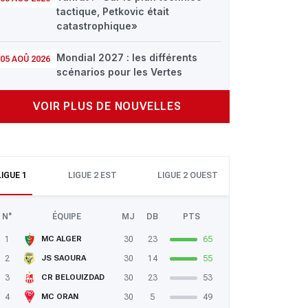
tactique, Petkovic était
catastrophique»
Mondial 2027 : les différents
05 AOÛ 2026
scénarios pour les Vertes
VOIR PLUS DE NOUVELLES
LIGUE 1
LIGUE 2 EST
LIGUE 2 OUEST
N°
ÉQUIPE
MJ
DB
PTS
1
30
23
65
MC ALGER
2
30
14
55
JS SAOURA
3
30
23
53
CR BELOUIZDAD
4
30
5
49
MC ORAN