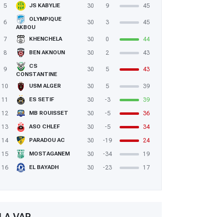
5
30
9
45
JS KABYLIE
OLYMPIQUE
6
30
3
45
AKBOU
7
30
0
44
KHENCHELA
8
30
2
43
BEN AKNOUN
CS
9
30
5
43
CONSTANTINE
10
30
5
39
USM ALGER
11
30
-3
39
ES SETIF
12
30
-5
36
MB ROUISSET
13
30
-5
34
ASO CHLEF
14
30
-19
24
PARADOU AC
15
30
-34
19
MOSTAGANEM
16
30
-23
17
EL BAYADH