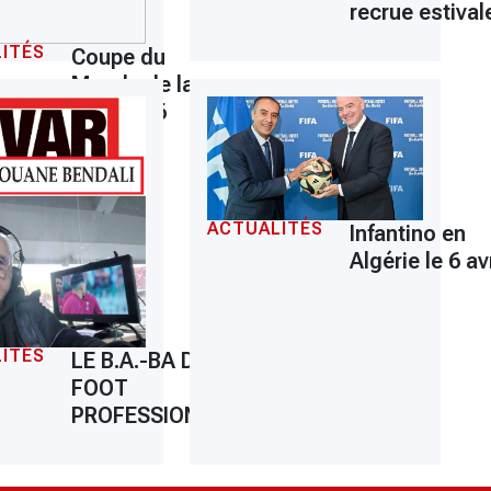
recrue estival
ITÉS
Coupe du
Monde de la
FIFA 2026
ACTUALITÉS
Infantino en
Algérie le 6 avr
ITÉS
LE B.A.-BA DU
FOOT
PROFESSIONNEL