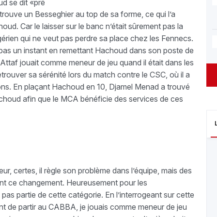
d se dit «prê
trouve un Besseghier au top de sa forme, ce qui l’a
oud. Car le laisser sur le banc n’était sûrement pas la
lgérien qui ne veut pas perdre sa place chez les Fennecs.
e pas un instant en remettant Hachoud dans son poste de
El-Attaf jouait comme meneur de jeu quand il était dans les
trouver sa sérénité lors du match contre le CSC, où il a
ions. En plaçant Hachoud en 10, Djamel Menad a trouvé
Hachoud afin que le MCA bénéficie des services de ces
r, certes, il règle son problème dans l’équipe, mais des
ment ce changement. Heureusement pour les
 partie de cette catégorie. En l’interrogeant sur cette
vant de partir au CABBA, je jouais comme meneur de jeu