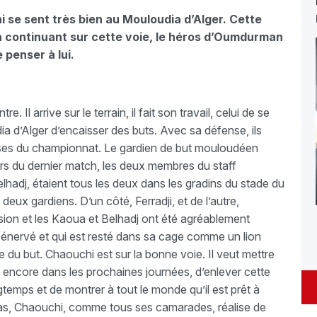
i se sent très bien au Mouloudia d’Alger. Cette
 En continuant sur cette voie, le héros d’Oumdurman
 penser à lui.
 Il arrive sur le terrain, il fait son travail, celui de se
a d’Alger d’encaisser des buts. Avec sa défense, ils
fenses du championnat. Le gardien de but mouloudéen
rs du dernier match, les deux membres du staff
lhadj, étaient tous les deux dans les gradins du stade du
 deux gardiens. D’un côté, Ferradji, et de l’autre,
ion et les Kaoua et Belhadj ont été agréablement
pas énervé et qui est resté dans sa cage comme un lion
e du but. Chaouchi est sur la bonne voie. Il veut mettre
 encore dans les prochaines journées, d’enlever cette
gtemps et de montrer à tout le monde qu’il est prêt à
 cas, Chaouchi, comme tous ses camarades, réalise de