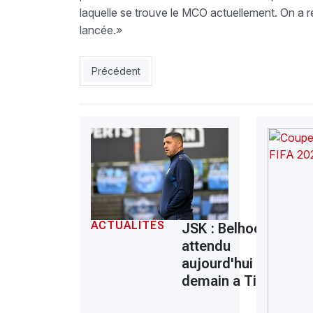
laquelle se trouve le MCO actuellement. On a ré
lancée.»
Article précédent : USMA : Opération 9 points p
Précédent
ACTUALITÉS
JSK : Belhocine
attendu
aujourd'hui ou
demain a Tizi