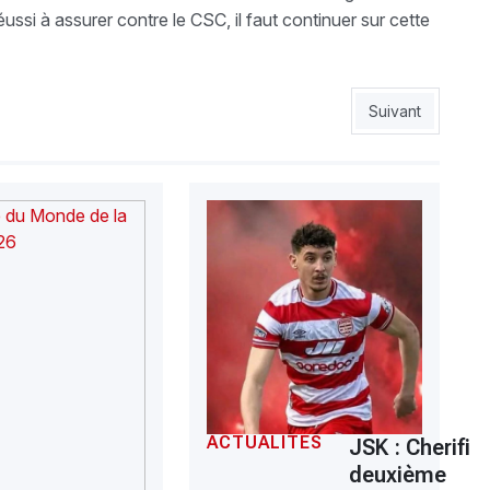
ussi à assurer contre le CSC, il faut continuer sur cette
our les Rouge et Noir
Article suivant :
Suivant
ACTUALITÉS
JSK : Cherifi
deuxième