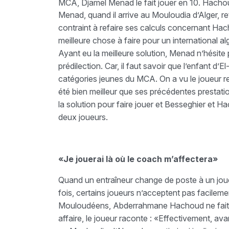
MCA, Djamel Menad le fait jouer en 10. Hachou
Menad, quand il arrive au Mouloudia d’Alger, re
contraint à refaire ses calculs concernant Hach
meilleure chose à faire pour un international a
Ayant eu la meilleure solution, Menad n’hésit
prédilection. Car, il faut savoir que l’enfant d’
catégories jeunes du MCA. On a vu le joueur re
été bien meilleur que ses précédentes prestat
la solution pour faire jouer et Besseghier et 
deux joueurs.
«Je jouerai là où le coach m’affectera»
Quand un entraîneur change de poste à un joueu
fois, certains joueurs n’acceptent pas facile
Mouloudéens, Abderrahmane Hachoud ne fait pas
affaire, le joueur raconte : «Effectivement, a