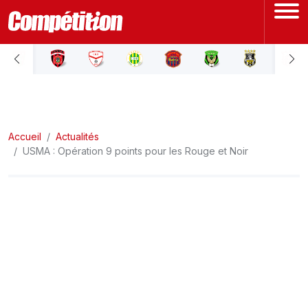
ACCUEIL
LIGUE 1
Accueil
LIGUE 2
Actualités
USMA : Opération 9 points pour les Rouge et Noir
COUPE D'ALGÉRIE
ÉQUIPE NATIONALE
COUPE DU MONDE
Actualités
Interviews