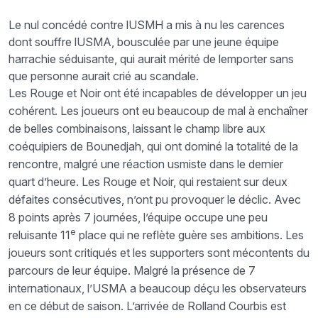
Le nul concédé contre lUSMH a mis à nu les carences
dont souffre lUSMA, bousculée par une jeune équipe
harrachie séduisante, qui aurait mérité de lemporter sans
que personne aurait crié au scandale.
Les Rouge et Noir ont été incapables de développer un jeu
cohérent. Les joueurs ont eu beaucoup de mal à enchaîner
de belles combinaisons, laissant le champ libre aux
coéquipiers de Bounedjah, qui ont dominé la totalité de la
rencontre, malgré une réaction usmiste dans le dernier
quart d’heure. Les Rouge et Noir, qui restaient sur deux
défaites consécutives, n’ont pu provoquer le déclic. Avec
8 points après 7 journées, l’équipe occupe une peu
e
reluisante 11
place qui ne reflète guère ses ambitions. Les
joueurs sont critiqués et les supporters sont mécontents du
parcours de leur équipe. Malgré la présence de 7
internationaux, l’USMA a beaucoup déçu les observateurs
en ce début de saison. L’arrivée de Rolland Courbis est