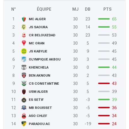
N°
ÉQUIPE
MJ
DB
PTS
1
30
23
65
MC ALGER
2
30
14
55
JS SAOURA
3
30
23
53
CR BELOUIZDAD
4
30
5
49
MC ORAN
5
30
9
45
JS KABYLIE
6
30
3
45
OLYMPIQUE AKBOU
7
30
0
44
KHENCHELA
8
30
2
43
BEN AKNOUN
9
30
5
43
CS CONSTANTINE
10
30
5
39
USM ALGER
11
30
-3
39
ES SETIF
12
30
-5
36
MB ROUISSET
13
30
-5
34
ASO CHLEF
14
30
-19
24
PARADOU AC