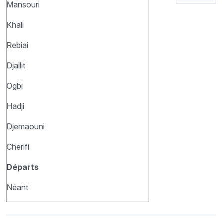
Mansouri
Khali
Rebiai
Djallit
Ogbi
Hadji
Djemaouni
Cherifi
Départs
Néant