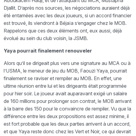
Aboukacem Hadji, et de l’attaquant du MCA, Mustapha
Djallit. D’après nos sources, les négociations auraient déjà
été entamées avec les deux joueurs, si un accord financier
est trouvé, ils viendront à Béjaïa s’engager chez le MOB.
Rappelons que ces deux éléments ont, eux aussi, déjà
évolué au sein du club voisin, la JSMB.
Yaya pourrait finalement renouveler
Alors qu’il se dirigeait plus vers une signature au MCA ou à
l’USMA, le meneur de jeu du MOB, Faouzi Yaya, pourrait
finalement se raviser et rempiler au MOB. En effet, une
ultime réunion entre lui et les dirigeants était programmée
pour hier soir. Le joueur avait auparavant exigé un salaire
de 160 millions pour prolonger son contrat, le MOB arrivant
à la barre des 150 pour le convaincre de rempiler. Vu que la
différence entre les deux propositions est assez minime, il
est fort probable que les deux parties arrivent à un accord,
et que Yaya reste donc chez les Vert et Noir, ce qui devrait