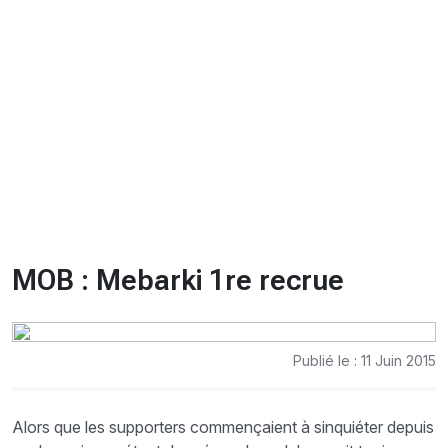
CHRONO
Vidéos
Fil d'actualités
La var
Version PDF
Politique de confidentialité
MOB : Mebarki 1re recrue
Publié le : 11 Juin 2015
Alors que les supporters commençaient à sinquiéter depuis