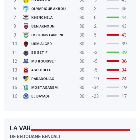
6
30
3
45
OLYMPIQUE AKBOU
7
30
0
44
KHENCHELA
8
30
2
43
BEN AKNOUN
9
30
5
43
CS CONSTANTINE
10
30
5
39
USM ALGER
11
30
-3
39
ES SETIF
12
30
-5
36
MB ROUISSET
13
30
-5
34
ASO CHLEF
14
30
-19
24
PARADOU AC
15
30
-34
19
MOSTAGANEM
16
30
-23
17
EL BAYADH
LA VAR
DE REDOUANE BENDALI