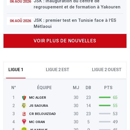
JSK : inauguration du centre de
06 AOÛ 2026
regroupement et de formation à Yakouren
JSK : premier test en Tunisie face à l’ES
06 AOÛ 2026
Métlaoui
VOIR PLUS DE NOUVELLES
LIGUE 1
LIGUE 2 EST
LIGUE 2 OUEST
N°
ÉQUIPE
MJ
DB
PTS
1
30
23
65
MC ALGER
2
30
14
55
JS SAOURA
3
30
23
53
CR BELOUIZDAD
4
30
5
49
MC ORAN
5
30
9
45
JS KABYLIE