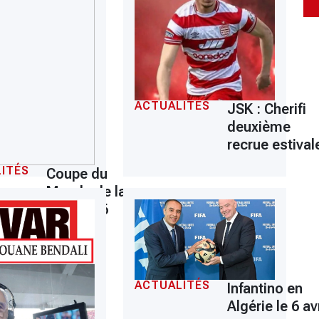
ACTUALITÉS
JSK : Cherifi
deuxième
recrue estival
ITÉS
Coupe du
Monde de la
FIFA 2026
ACTUALITÉS
Infantino en
Algérie le 6 avr