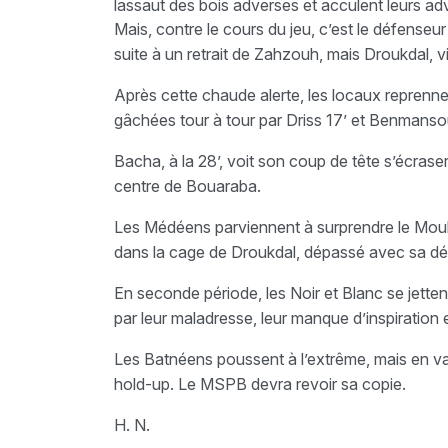
lassaut des bois adverses et acculent leurs adv
Mais, contre le cours du jeu, c’est le défense
suite à un retrait de Zahzouh, mais Droukdal, vig
Après cette chaude alerte, les locaux reprennent
gâchées tour à tour par Driss 17’ et Benmansou
Bacha, à la 28’, voit son coup de tête s’écrase
centre de Bouaraba.
Les Médéens parviennent à surprendre le Moulou
dans la cage de Droukdal, dépassé avec sa dé
En seconde période, les Noir et Blanc se jettent
par leur maladresse, leur manque d’inspiration e
Les Batnéens poussent à l’extrême, mais en vai
hold-up. Le MSPB devra revoir sa copie.
H. N.