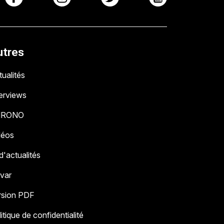
utres
ualités
terviews
HRONO
déos
 d'actualités
 var
rsion PDF
itique de confidentialité