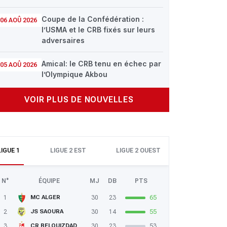
Coupe de la Confédération :
06 AOÛ 2026
l’USMA et le CRB fixés sur leurs
adversaires
Amical: le CRB tenu en échec par
05 AOÛ 2026
l’Olympique Akbou
VOIR PLUS DE NOUVELLES
LIGUE 1
LIGUE 2 EST
LIGUE 2 OUEST
N°
ÉQUIPE
MJ
DB
PTS
1
30
23
65
MC ALGER
2
30
14
55
JS SAOURA
3
30
23
53
CR BELOUIZDAD