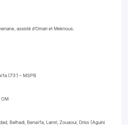
henane, assisté d’Omari et Meknous.
naïfa (73’) – MSPB
 – OM
d, Belhadi, Benaïfa, Lamri, Zouaoui, Driss (Aguini