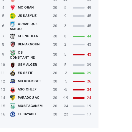
4
30
5
49
MC ORAN
5
30
9
45
JS KABYLIE
OLYMPIQUE
6
30
3
45
AKBOU
7
30
0
44
KHENCHELA
8
30
2
43
BEN AKNOUN
CS
9
30
5
43
CONSTANTINE
10
30
5
39
USM ALGER
11
30
-3
39
ES SETIF
12
30
-5
36
MB ROUISSET
13
30
-5
34
ASO CHLEF
14
30
-19
24
PARADOU AC
15
30
-34
19
MOSTAGANEM
16
30
-23
17
EL BAYADH