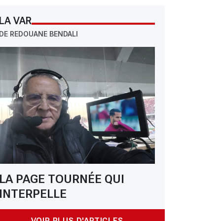
LA VAR
DE REDOUANE BENDALI
 ASMO 0  1 ASK : El-Djamîya retombe dans ses travers
LA PAGE TOURNÉE QUI
INTERPELLE
VOIR PLUS D'ARTICLES