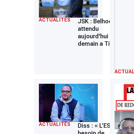
ACTUALITÉS
JSK : Belhocine
attendu
aujourd'hui ou
demain a Tizi
ACTUAL
ACTUALITÉS
Diss : « L’ESS a
besoin de