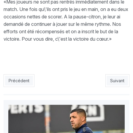
«Mes joueurs ne sont pas rentrés immédiatement dans le
match. Une fois qu\'ils ont pris le jeu en main, on a eu deux
occasions nettes de scorer. A la pause-citron, je leur ai
demandé de continuer à jouer sur le même rythme. Nos
efforts ont été récompensés et on a inscrit le but de la
victoire. Pour vous dire, c\'est la victoire du cœur.»
Article précédent : JSS 1-ASO 1 : La Saoura mérite mieux
Article suiv
Précédent
Suivant