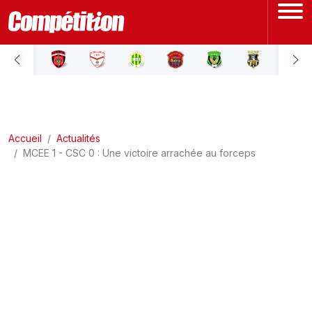
ACCUEIL
LIGUE 1
Accueil
LIGUE 2
Actualités
MCEE 1 - CSC 0 : Une victoire arrachée au forceps
COUPE D'ALGÉRIE
ÉQUIPE NATIONALE
COUPE DU MONDE
Actualités
Interviews