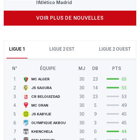
l’Atlético Madrid
VOIR PLUS DE NOUVELLES
LIGUE 1
LIGUE 2 EST
LIGUE 2 OUEST
N°
ÉQUIPE
MJ
DB
PTS
1
30
23
65
MC ALGER
2
30
14
55
JS SAOURA
3
30
23
53
CR BELOUIZDAD
4
30
5
49
MC ORAN
5
30
9
45
JS KABYLIE
6
30
3
45
OLYMPIQUE AKBOU
7
30
0
44
KHENCHELA