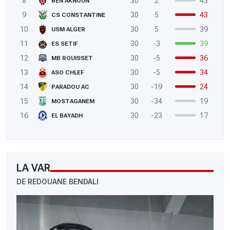
8
30
2
43
BEN AKNOUN
9
30
5
43
CS CONSTANTINE
10
30
5
39
USM ALGER
11
30
-3
39
ES SETIF
12
30
-5
36
MB ROUISSET
13
30
-5
34
ASO CHLEF
14
30
-19
24
PARADOU AC
15
30
-34
19
MOSTAGANEM
16
30
-23
17
EL BAYADH
LA VAR
DE REDOUANE BENDALI