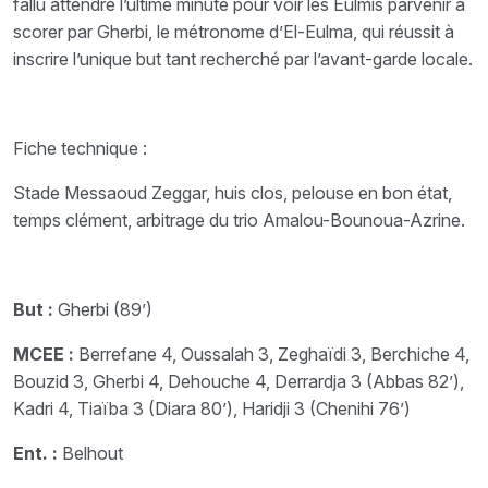
fallu attendre l’ultime minute pour voir les Eulmis parvenir à
scorer par Gherbi, le métronome d’El-Eulma, qui réussit à
inscrire l’unique but tant recherché par l’avant-garde locale.
Fiche technique :
Stade Messaoud Zeggar, huis clos, pelouse en bon état,
temps clément, arbitrage du trio Amalou-Bounoua-Azrine.
But :
Gherbi (89’)
MCEE :
Berrefane 4, Oussalah 3, Zeghaïdi 3, Berchiche 4,
Bouzid 3, Gherbi 4, Dehouche 4, Derrardja 3 (Abbas 82’),
Kadri 4, Tiaïba 3 (Diara 80’), Haridji 3 (Chenihi 76’)
Ent. :
Belhout