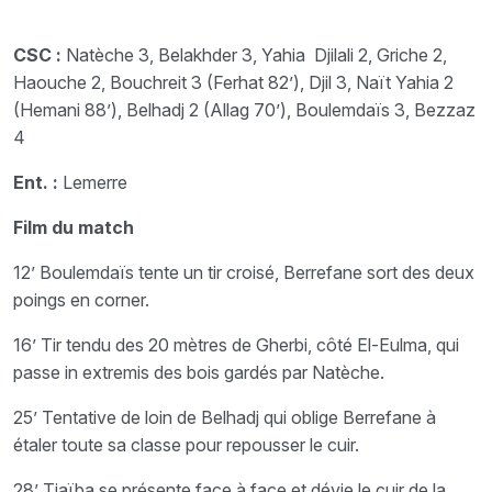
CSC :
Natèche 3, Belakhder 3, Yahia Djilali 2, Griche 2,
Haouche 2, Bouchreit 3 (Ferhat 82’), Djil 3, Naït Yahia 2
(Hemani 88’), Belhadj 2 (Allag 70’), Boulemdaïs 3, Bezzaz
4
Ent. :
Lemerre
Film du match
12’ Boulemdaïs tente un tir croisé, Berrefane sort des deux
poings en corner.
16’ Tir tendu des 20 mètres de Gherbi, côté El-Eulma, qui
passe in extremis des bois gardés par Natèche.
25’ Tentative de loin de Belhadj qui oblige Berrefane à
étaler toute sa classe pour repousser le cuir.
28’ Tiaïba se présente face à face et dévie le cuir de la