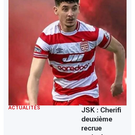
ACTUALITÉS
JSK : Cherifi
deuxième
recrue