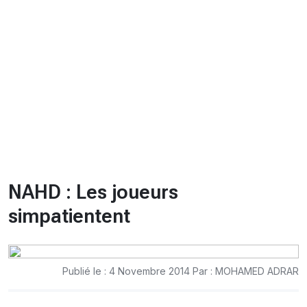
CHRONO
Vidéos
Fil d'actualités
La var
Version PDF
Politique de confidentialité
NAHD : Les joueurs
simpatientent
Publié le : 4 Novembre 2014 Par : MOHAMED ADRAR