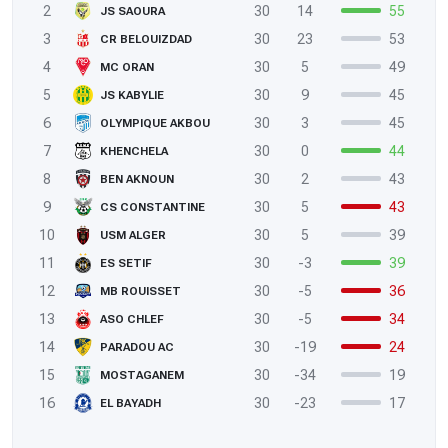
2
30
14
55
JS SAOURA
3
30
23
53
CR BELOUIZDAD
4
30
5
49
MC ORAN
5
30
9
45
JS KABYLIE
6
30
3
45
OLYMPIQUE AKBOU
7
30
0
44
KHENCHELA
8
30
2
43
BEN AKNOUN
9
30
5
43
CS CONSTANTINE
10
30
5
39
USM ALGER
11
30
-3
39
ES SETIF
12
30
-5
36
MB ROUISSET
13
30
-5
34
ASO CHLEF
14
30
-19
24
PARADOU AC
15
30
-34
19
MOSTAGANEM
16
30
-23
17
EL BAYADH