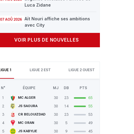
Luca Zidane
Aït Nouri affiche ses ambitions
07 AOÛ 2026
avec City
VOIR PLUS DE NOUVELLES
LIGUE 1
LIGUE 2 EST
LIGUE 2 OUEST
N°
ÉQUIPE
MJ
DB
PTS
1
30
23
65
MC ALGER
2
30
14
55
JS SAOURA
3
30
23
53
CR BELOUIZDAD
4
30
5
49
MC ORAN
5
30
9
45
JS KABYLIE