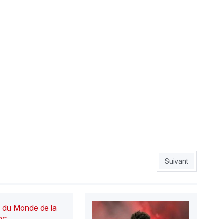
Article suivant :
Suivant