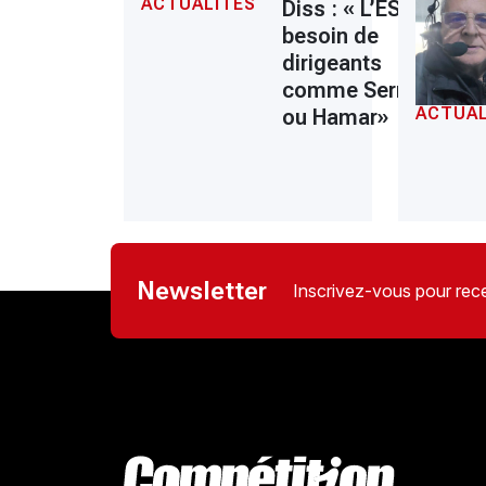
ACTUALITÉS
Diss : « L’ESS a
besoin de
dirigeants
comme Serrar
ACTUAL
ou Hamar»
Newsletter
Inscrivez-vous pour rece