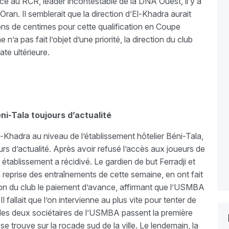
face au RCR, leader incontestable de la DNA Ouest, il y a
an. Il semblerait que la direction d’El-Khadra aurait
lions de centimes pour cette qualification en Coupe
n’a pas fait l’objet d’une priorité, la direction du club
te ultérieure.
ni-Tala toujours d’actualité
Khadra au niveau de l’établissement hôtelier Béni-Tala,
urs d’actualité. Après avoir refusé l’accès aux joueurs de
établissement a récidivé. Le gardien de but Ferradji et
 reprise des entraînements de cette semaine, en ont fait
ection du club le paiement d’avance, affirmant que l’USMBA
Il fallait que l’on intervienne au plus vite pour tenter de
que les deux sociétaires de l’USMBA passent la première
 se trouve sur la rocade sud de la ville. Le lendemain, la