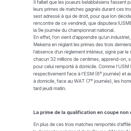
Il fallait que les joueurs belabbésiens fassent 
leurs primes de matches gagnés durant ces troi
sest adressé à qui de droit, pour que lon déc
rencontre de ce vendredi, que disputera lUS
la 9e journée du championnat national.
En effet, l’on vient d’apprendre qu’un industriel
Mekerra en réglant les primes des trois dernier
l’absence d’un règlement intérieur, signé par le
chacun 32 millions de centimes, apprend-on, so
pour celui remporté à domicile. Comme l’USM 
e
respectivement face à l’ESM (6
journée) et 
e
à domicile, face au WAT (7
journée), les hom
tard jeudi matin.
La prime de la qualification en coupe non
En plus de ces trois matches remportés d’affil