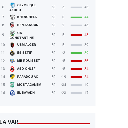
OLYMPIQUE
6
30
3
45
AKBOU
7
30
0
44
KHENCHELA
8
30
2
43
BEN AKNOUN
CS
9
30
5
43
CONSTANTINE
10
30
5
39
USM ALGER
11
30
-3
39
ES SETIF
12
30
-5
36
MB ROUISSET
13
30
-5
34
ASO CHLEF
14
30
-19
24
PARADOU AC
15
30
-34
19
MOSTAGANEM
16
30
-23
17
EL BAYADH
LA VAR