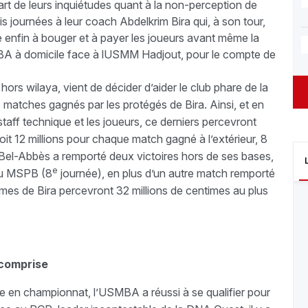
part de leurs inquiétudes quant à la non-perception de
s journées à leur coach Abdelkrim Bira qui, à son tour,
ide enfin à bouger et à payer les joueurs avant même la
MBA à domicile face à lUSMM Hadjout, pour le compte de
, hors wilaya, vient de décider d’aider le club phare de la
s matches gagnés par les protégés de Bira. Ainsi, et en
 staff technique et les joueurs, ce derniers percevront
it 12 millions pour chaque match gagné à l’extérieur, 8
Bel-Abbès a remporté deux victoires hors de ses bases,
e
au MSPB (8
journée), en plus d’un autre match remporté
mes de Bira percevront 32 millions de centimes au plus
 comprise
ée en championnat, l’USMBA a réussi à se qualifier pour