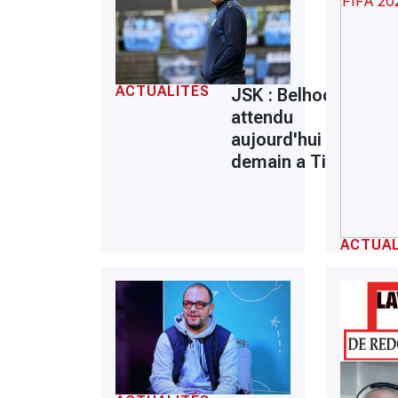
ACTUALITÉS
JSK : Belhocine
attendu
aujourd'hui ou
demain a Tizi
ACTUAL