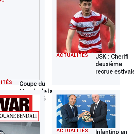
ACTUALITÉS
JSK : Cherifi
deuxième
recrue estival
ITÉS
Coupe du
Monde de la
FIFA 2026
ACTUALITÉS
Infantino en