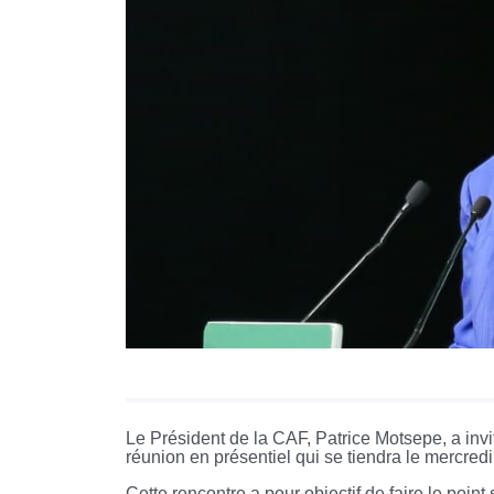
Le Président de la CAF, Patrice Motsepe, a in
réunion en présentiel qui se tiendra le mercr
Cette rencontre a pour objectif de faire le point