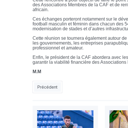
des Associations Membres de la CAF et de renf
africain.
Ces échanges porteront notamment sur le dével
football masculin et féminin dans chacun des 5
modernisation de stades et d’autres infrastructur
Cette réunion se tournera également autour de 
les gouvernements, les entreprises parapubliques
professionnel et amateur.
Enfin, le président de la CAF abordera avec les 5
garantir la viabilité financière des Associati
M.M
Article précédent : EN : Maxime Lopez ouvre la 
Précédent