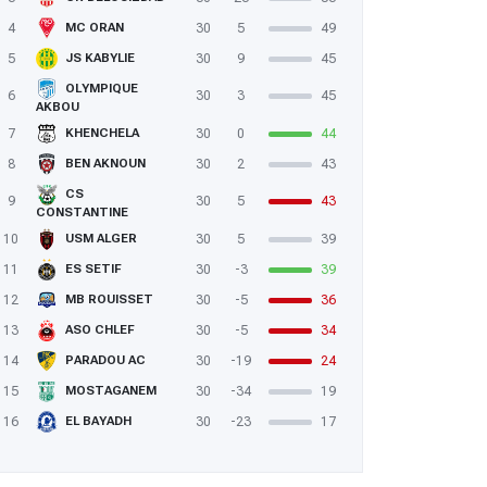
4
30
5
49
MC ORAN
5
30
9
45
JS KABYLIE
OLYMPIQUE
6
30
3
45
AKBOU
7
30
0
44
KHENCHELA
8
30
2
43
BEN AKNOUN
CS
9
30
5
43
CONSTANTINE
10
30
5
39
USM ALGER
11
30
-3
39
ES SETIF
12
30
-5
36
MB ROUISSET
EN : l’Italien Guido Nanni rejoint le staff des Verts
13
30
-5
34
ASO CHLEF
14
30
-19
24
PARADOU AC
15
30
-34
19
MOSTAGANEM
16
30
-23
17
EL BAYADH