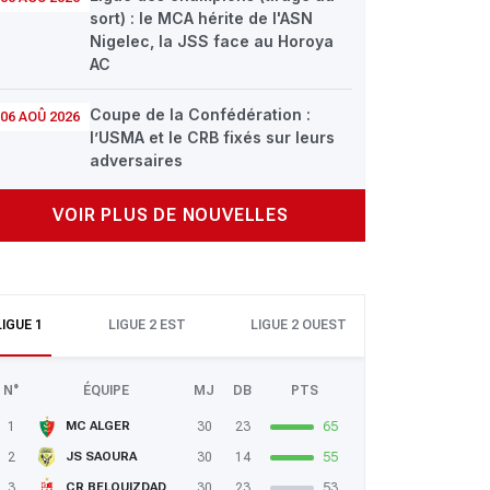
sort) : le MCA hérite de l'ASN
Nigelec, la JSS face au Horoya
AC
Coupe de la Confédération :
06 AOÛ 2026
l’USMA et le CRB fixés sur leurs
adversaires
VOIR PLUS DE NOUVELLES
LIGUE 1
LIGUE 2 EST
LIGUE 2 OUEST
N°
ÉQUIPE
MJ
DB
PTS
1
30
23
65
MC ALGER
2
30
14
55
JS SAOURA
3
30
23
53
CR BELOUIZDAD