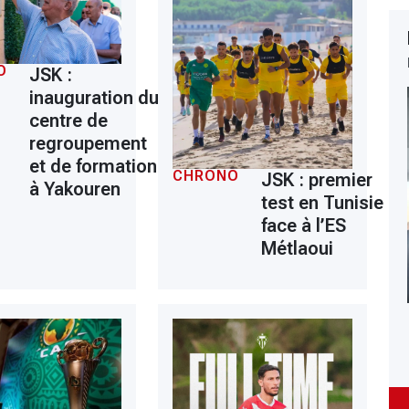
O
JSK :
inauguration du
centre de
regroupement
et de formation
CHRONO
JSK : premier
à Yakouren
test en Tunisie
face à l’ES
Métlaoui