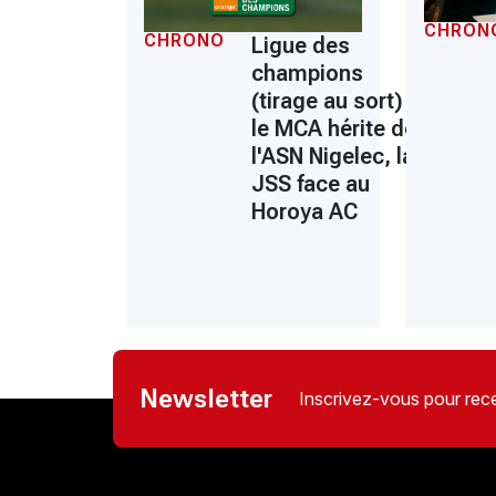
CHRON
CHRONO
Ligue des
champions
(tirage au sort) :
le MCA hérite de
l'ASN Nigelec, la
JSS face au
Horoya AC
Newsletter
Inscrivez-vous pour rece