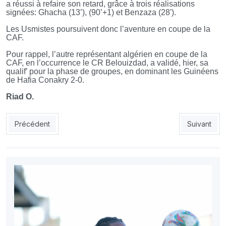
a réussi à refaire son retard, grâce à trois réalisations
signées: Ghacha (13’), (90’+1) et Benzaza (28').
Les Usmistes poursuivent donc l’aventure en coupe de la
CAF.
Pour rappel, l’autre représentant algérien en coupe de la
CAF, en l’occurrence le CR Belouizdad, a validé, hier, sa
qualif’ pour la phase de groupes, en dominant les Guinéens
de Hafia Conakry 2-0.
Riad O.
Article précédent : CRB : Belhocini retrouve le onze
Article suiv
Précédent
Suivant