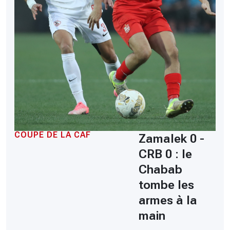
COUPE DE LA CAF
Zamalek 0 -
CRB 0 : le
Chabab
tombe les
armes à la
main