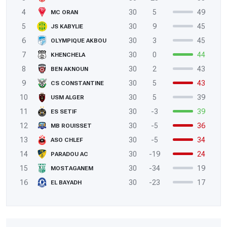
4
30
5
49
MC ORAN
5
30
9
45
JS KABYLIE
6
30
3
45
OLYMPIQUE AKBOU
7
30
0
44
KHENCHELA
8
30
2
43
BEN AKNOUN
9
30
5
43
CS CONSTANTINE
10
30
5
39
USM ALGER
11
30
-3
39
ES SETIF
12
30
-5
36
MB ROUISSET
13
30
-5
34
ASO CHLEF
14
30
-19
24
PARADOU AC
15
30
-34
19
MOSTAGANEM
16
30
-23
17
EL BAYADH