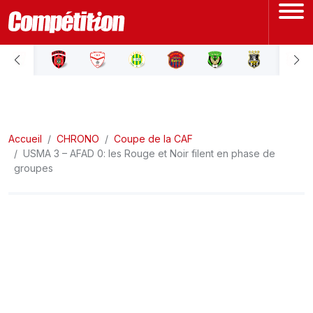
ACCUEIL
LIGUE 1
Accueil
LIGUE 2
CHRONO
Coupe de la CAF
USMA 3 – AFAD 0: les Rouge et Noir filent en phase de
groupes
COUPE D'ALGÉRIE
ÉQUIPE NATIONALE
COUPE DU MONDE
Actualités
Interviews