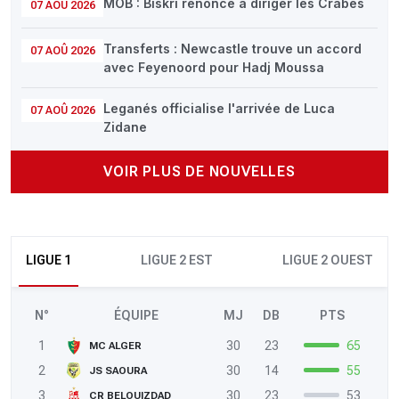
MOB : Biskri renonce à diriger les Crabes
07 AOÛ 2026
Transferts : Newcastle trouve un accord
07 AOÛ 2026
avec Feyenoord pour Hadj Moussa
Leganés officialise l'arrivée de Luca
07 AOÛ 2026
Zidane
VOIR PLUS DE NOUVELLES
LIGUE 1
LIGUE 2 EST
LIGUE 2 OUEST
N°
ÉQUIPE
MJ
DB
PTS
1
30
23
65
MC ALGER
2
30
14
55
JS SAOURA
3
30
23
53
CR BELOUIZDAD