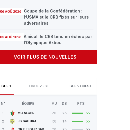
Coupe de la Confédération :
06 AOÛ 2026
l’USMA et le CRB fixés sur leurs
adversaires
Amical: le CRB tenu en échec par
05 AOÛ 2026
l’Olympique Akbou
VOIR PLUS DE NOUVELLES
LIGUE 1
LIGUE 2 EST
LIGUE 2 OUEST
N°
ÉQUIPE
MJ
DB
PTS
1
30
23
65
MC ALGER
2
30
14
55
JS SAOURA
3
30
23
53
CR BELOUIZDAD