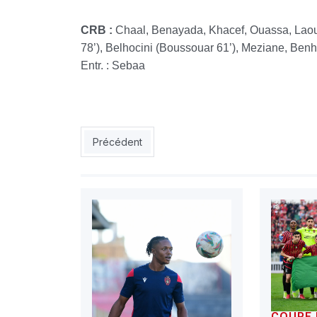
CRB :
Chaal, Benayada, Khacef, Ouassa, Laou
78’), Belhocini (Boussouar 61’), Meziane, Be
Entr. : Sebaa
Article précédent : Coupe de la Confédération (1
Précédent
COUPE 