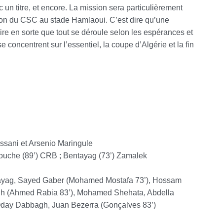
 un titre, et encore. La mission sera particulièrement
ion du CSC au stade Hamlaoui. C’est dire qu’une
ire en sorte que tout se déroule selon les espérances et
e concentrent sur l’essentiel, la coupe d’Algérie et la fin
assani et Arsenio Maringule
chouche (89’) CRB ; Bentayag (73’) Zamalek
ag, Sayed Gaber (Mohamed Mostafa 73’), Hossam
h (Ahmed Rabia 83’), Mohamed Shehata, Abdella
ay Dabbagh, Juan Bezerra (Gonçalves 83’)