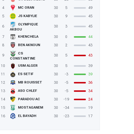
4
30
5
49
MC ORAN
5
30
9
45
JS KABYLIE
OLYMPIQUE
6
30
3
45
AKBOU
7
30
0
44
KHENCHELA
8
30
2
43
BEN AKNOUN
CS
9
30
5
43
CONSTANTINE
10
30
5
39
USM ALGER
11
30
-3
39
ES SETIF
12
30
-5
36
MB ROUISSET
13
30
-5
34
ASO CHLEF
14
30
-19
24
PARADOU AC
15
30
-34
19
MOSTAGANEM
16
30
-23
17
EL BAYADH