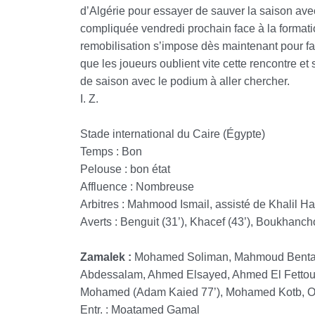
d’Algérie pour essayer de sauver la saison avec
compliquée vendredi prochain face à la format
remobilisation s’impose dès maintenant pour fa
que les joueurs oublient vite cette rencontre et s
de saison avec le podium à aller chercher.
I. Z.
Stade international du Caire (Égypte)
Temps : Bon
Pelouse : bon état
Affluence : Nombreuse
Arbitres : Mahmood Ismail, assisté de Khalil H
Averts : Benguit (31’), Khacef (43’), Boukhan
Zamalek :
Mohamed Soliman, Mahmoud Bentay
Abdessalam, Ahmed Elsayed, Ahmed El Fettou
Mohamed (Adam Kaied 77’), Mohamed Kotb, Od
Entr. : Moatamed Gamal