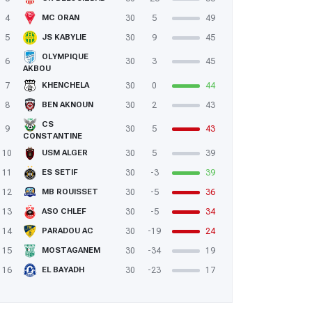
4
30
5
49
MC ORAN
5
30
9
45
JS KABYLIE
OLYMPIQUE
6
30
3
45
AKBOU
7
30
0
44
KHENCHELA
8
30
2
43
BEN AKNOUN
CS
9
30
5
43
CONSTANTINE
10
30
5
39
USM ALGER
11
30
-3
39
ES SETIF
12
30
-5
36
MB ROUISSET
13
30
-5
34
ASO CHLEF
14
30
-19
24
PARADOU AC
15
30
-34
19
MOSTAGANEM
16
30
-23
17
EL BAYADH
: Bennacer: «Prêts à commencer la nouvelle saison»