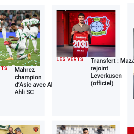
LES VERTS
Transfert : Maz
rejoint
RTS
Mahrez
Leverkusen
champion
(officiel)
d’Asie avec Al
Ahli SC