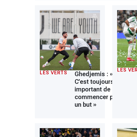
LES VE
LES VERTS
Ghedjemis : «
C’est toujours
important de
commencer par
un but »