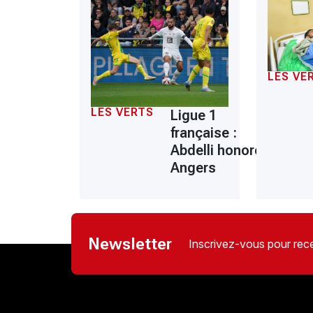
LES VE
LES VERTS
Ligue 1
française :
Abdelli honoré à
Angers
Newsletter
Inscrivez-vous pour rece