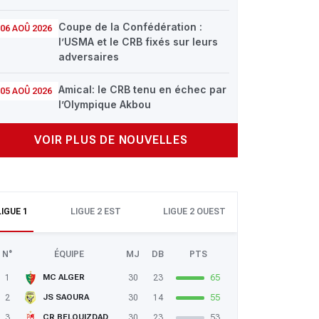
Coupe de la Confédération :
06 AOÛ 2026
l’USMA et le CRB fixés sur leurs
adversaires
Amical: le CRB tenu en échec par
05 AOÛ 2026
l’Olympique Akbou
VOIR PLUS DE NOUVELLES
LIGUE 1
LIGUE 2 EST
LIGUE 2 OUEST
N°
ÉQUIPE
MJ
DB
PTS
1
30
23
65
MC ALGER
2
30
14
55
JS SAOURA
3
30
23
53
CR BELOUIZDAD