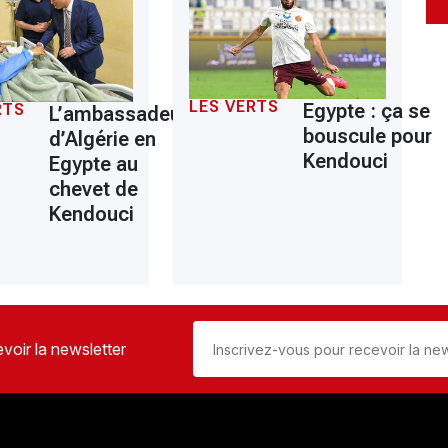
LES VERTS
Egypte : ça se
RTS
L’ambassadeur
bouscule pour
d’Algérie en
Kendouci
Egypte au
chevet de
Kendouci
voir la newsletter