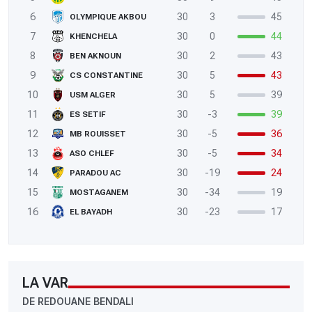
6
30
3
45
OLYMPIQUE AKBOU
7
30
0
44
KHENCHELA
8
30
2
43
BEN AKNOUN
9
30
5
43
CS CONSTANTINE
10
30
5
39
USM ALGER
11
30
-3
39
ES SETIF
12
30
-5
36
MB ROUISSET
13
30
-5
34
ASO CHLEF
14
30
-19
24
PARADOU AC
15
30
-34
19
MOSTAGANEM
16
30
-23
17
EL BAYADH
LA VAR
DE REDOUANE BENDALI