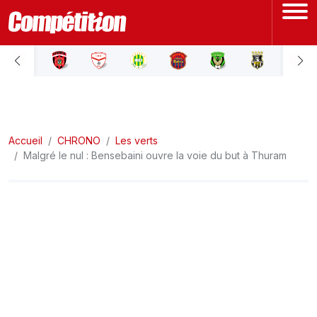
ACCUEIL
LIGUE 1
Accueil
LIGUE 2
CHRONO
Les verts
Malgré le nul : Bensebaini ouvre la voie du but à Thuram
COUPE D'ALGÉRIE
ÉQUIPE NATIONALE
COUPE DU MONDE
Actualités
Interviews