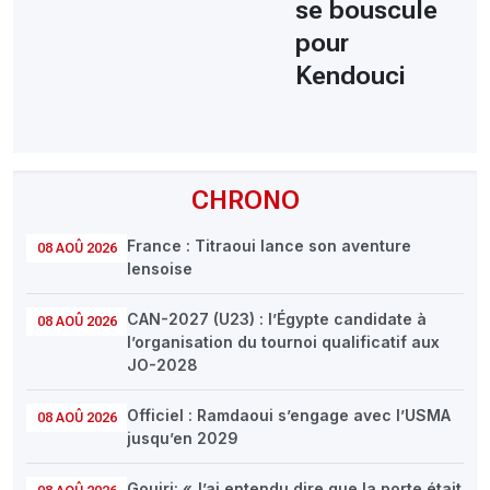
se bouscule
pour
Kendouci
CHRONO
France : Titraoui lance son aventure
08 AOÛ 2026
lensoise
CAN-2027 (U23) : l’Égypte candidate à
08 AOÛ 2026
l’organisation du tournoi qualificatif aux
JO-2028
Officiel : Ramdaoui s’engage avec l’USMA
08 AOÛ 2026
jusqu’en 2029
Gouiri: «J’ai entendu dire que la porte était