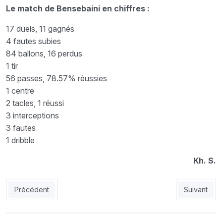
Le match de Bensebaini en chiffres :
17 duels, 11 gagnés
4 fautes subies
84 ballons, 16 perdus
1 tir
56 passes, 78.57% réussies
1 centre
2 tacles, 1 réussi
3 interceptions
3 fautes
1 dribble
Kh. S.
Article précédent : Halaïmi s’est contenté d’une mi-temps
Article suiv
Précédent
Suivant