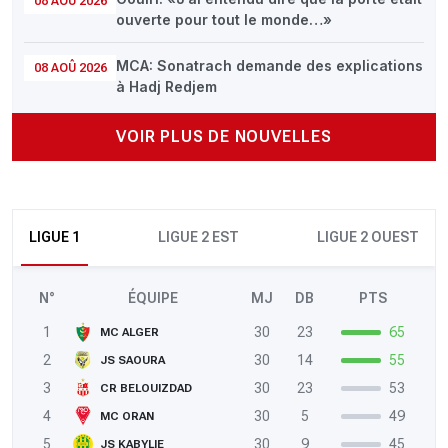
08 AOÛ 2026
ouverte pour tout le monde…»
MCA: Sonatrach demande des explications
08 AOÛ 2026
à Hadj Redjem
VOIR PLUS DE NOUVELLES
LIGUE 1
LIGUE 2 EST
LIGUE 2 OUEST
N°
ÉQUIPE
MJ
DB
PTS
1
30
23
65
MC ALGER
2
30
14
55
JS SAOURA
3
30
23
53
CR BELOUIZDAD
4
30
5
49
MC ORAN
5
30
9
45
JS KABYLIE