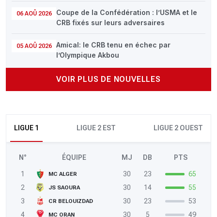
Coupe de la Confédération : l’USMA et le
06 AOÛ 2026
CRB fixés sur leurs adversaires
Amical: le CRB tenu en échec par
05 AOÛ 2026
l’Olympique Akbou
VOIR PLUS DE NOUVELLES
LIGUE 1
LIGUE 2 EST
LIGUE 2 OUEST
N°
ÉQUIPE
MJ
DB
PTS
1
30
23
65
MC ALGER
2
30
14
55
JS SAOURA
3
30
23
53
CR BELOUIZDAD
4
30
5
49
MC ORAN