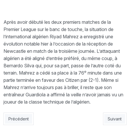
Après avoir débuté les deux premiers matches de la
Premier League sur le banc de touche, la situation de
l’international algérien Riyad Mahrez a enregistré une
évolution notable hier à l’occasion de la réception de
Newcastle en match de la troisième journée. L’attaquant
algérien a été aligné d’entrée préféré, du même coup, à
Bernardo Silva qui, pour sa part, passe de l’autre coté du
e
terrain. Mahrez a cédé sa place à la 76
minute dans une
partie terminée en faveur des Citizen par (2-1). Même si
Mahrez n’arrive toujours pas à briller, il reste que son
entraîneur Guardiola a affirmé la veille n’avoir jamais vu un
joueur de la classe technique de l’algérien.
Article précédent : Abeid remplaçant, El-Mellali se blesse
Article sui
Précédent
Suivant