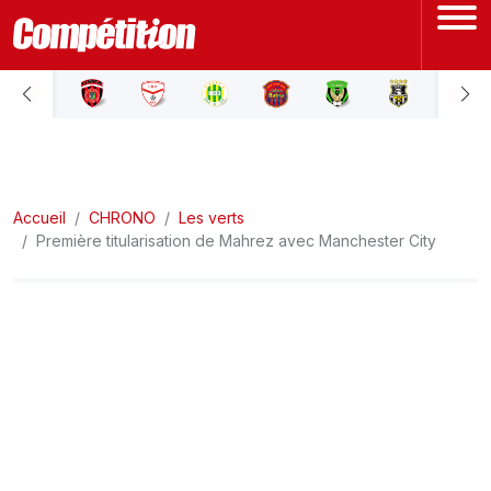
ACCUEIL
LIGUE 1
Accueil
LIGUE 2
CHRONO
Les verts
Première titularisation de Mahrez avec Manchester City
COUPE D'ALGÉRIE
ÉQUIPE NATIONALE
COUPE DU MONDE
Actualités
Interviews