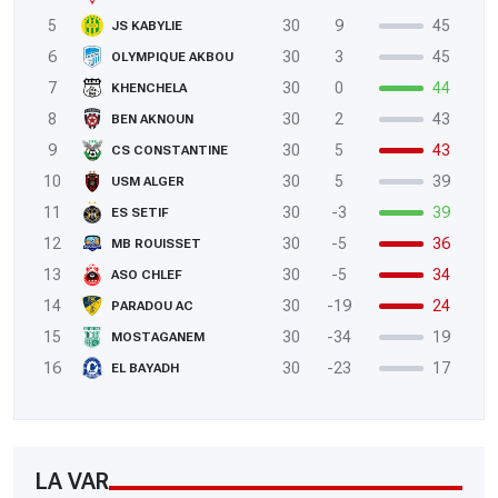
5
30
9
45
JS KABYLIE
6
30
3
45
OLYMPIQUE AKBOU
7
30
0
44
KHENCHELA
8
30
2
43
BEN AKNOUN
9
30
5
43
CS CONSTANTINE
10
30
5
39
USM ALGER
11
30
-3
39
ES SETIF
12
30
-5
36
MB ROUISSET
13
30
-5
34
ASO CHLEF
14
30
-19
24
PARADOU AC
15
30
-34
19
MOSTAGANEM
16
30
-23
17
EL BAYADH
LA VAR