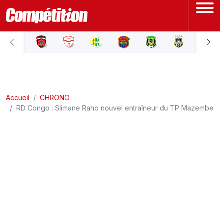
ACCUEIL
LIGUE 1
Accueil
LIGUE 2
CHRONO
RD Congo : Slimane Raho nouvel entraîneur du TP Mazembe
COUPE D'ALGÉRIE
ÉQUIPE NATIONALE
COUPE DU MONDE
Actualités
Interviews