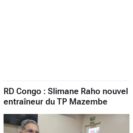
CHRONO
Vidéos
Fil d'actualités
La var
Version PDF
Politique de confidentialité
RD Congo : Slimane Raho nouvel
entraîneur du TP Mazembe