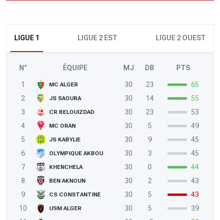
LIGUE 1
LIGUE 2 EST
LIGUE 2 OUEST
N°
ÉQUIPE
MJ
DB
PTS
1
30
23
65
MC ALGER
2
30
14
55
JS SAOURA
3
30
23
53
CR BELOUIZDAD
4
30
5
49
MC ORAN
5
30
9
45
JS KABYLIE
6
30
3
45
OLYMPIQUE AKBOU
7
30
0
44
KHENCHELA
8
30
2
43
BEN AKNOUN
9
30
5
43
CS CONSTANTINE
10
30
5
39
USM ALGER