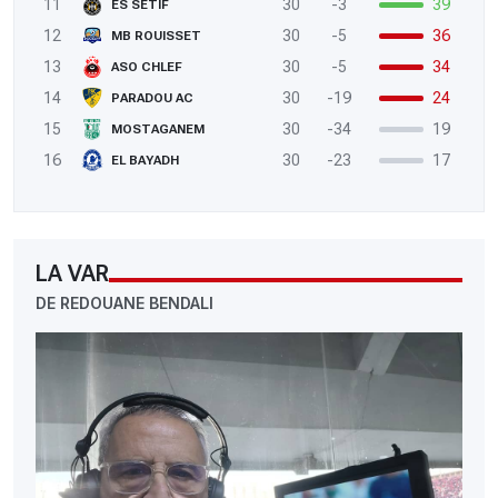
11
30
-3
39
ES SETIF
12
30
-5
36
MB ROUISSET
13
30
-5
34
ASO CHLEF
14
30
-19
24
PARADOU AC
15
30
-34
19
MOSTAGANEM
16
30
-23
17
EL BAYADH
LA VAR
DE REDOUANE BENDALI