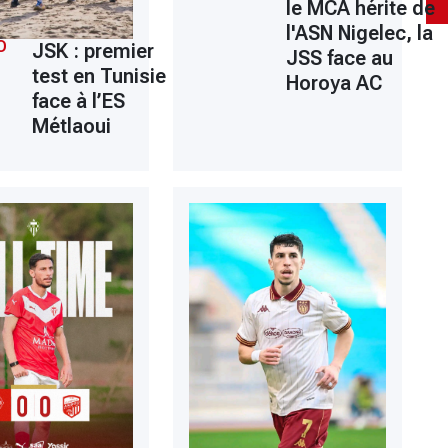
le MCA hérite de
l'ASN Nigelec, la
O
JSK : premier
JSS face au
test en Tunisie
Horoya AC
face à l’ES
Métlaoui