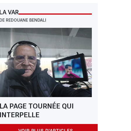
LA VAR
DE REDOUANE BENDALI
: Une offre mirobolante se prépare pour Bounedjah
LA PAGE TOURNÉE QUI
INTERPELLE
VOIR PLUS D'ARTICLES