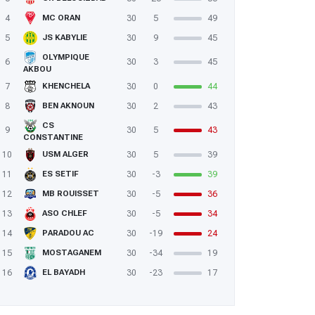
4
30
5
49
MC ORAN
5
30
9
45
JS KABYLIE
OLYMPIQUE
6
30
3
45
AKBOU
7
30
0
44
KHENCHELA
8
30
2
43
BEN AKNOUN
CS
9
30
5
43
CONSTANTINE
10
30
5
39
USM ALGER
11
30
-3
39
ES SETIF
12
30
-5
36
MB ROUISSET
13
30
-5
34
ASO CHLEF
14
30
-19
24
PARADOU AC
15
30
-34
19
MOSTAGANEM
16
30
-23
17
EL BAYADH