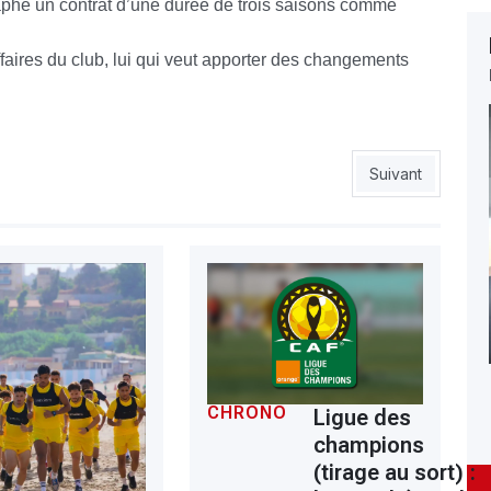
aphé un contrat d’une durée de trois saisons comme
affaires du club, lui qui veut apporter des changements
er main forte aux Rouge et Noir
Article suivant 
Suivant
CHRONO
Ligue des
champions
(tirage au sort) :