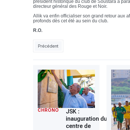
président historique du club de Soustara a par
directeur général des Rouge et Noir.
Allik va enfin officialiser son grand retour aux 
profonds dès cet été au sein du club.
R.O.
Article précédent : USMA - CRB: Courbis va prêt
Précédent
CHRONO
JSK :
inauguration du
centre de