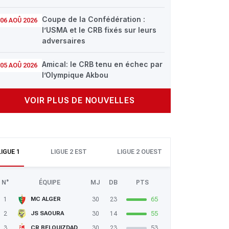
Coupe de la Confédération :
06 AOÛ 2026
l’USMA et le CRB fixés sur leurs
adversaires
Amical: le CRB tenu en échec par
05 AOÛ 2026
l’Olympique Akbou
VOIR PLUS DE NOUVELLES
LIGUE 1
LIGUE 2 EST
LIGUE 2 OUEST
N°
ÉQUIPE
MJ
DB
PTS
1
30
23
65
MC ALGER
2
30
14
55
JS SAOURA
3
30
23
53
CR BELOUIZDAD