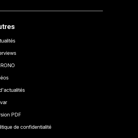
utres
ualités
terviews
HRONO
déos
 d'actualités
 var
rsion PDF
itique de confidentialité