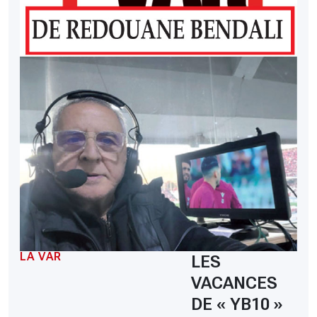
LA VAR
LES
VACANCES
DE « YB10 »