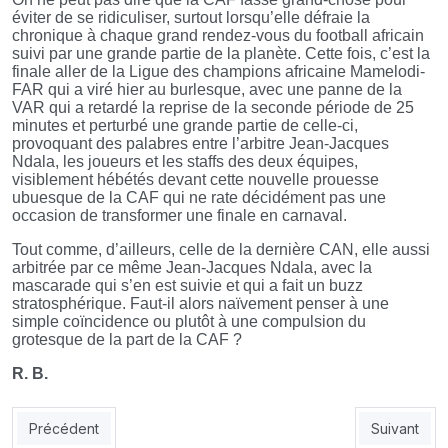
éviter de se ridiculiser, surtout lorsqu’elle défraie la
chronique à chaque grand rendez-vous du football africain
suivi par une grande partie de la planète. Cette fois, c’est la
finale aller de la Ligue des champions africaine Mamelodi-
FAR qui a viré hier au burlesque, avec une panne de la
VAR qui a retardé la reprise de la seconde période de 25
minutes et perturbé une grande partie de celle-ci,
provoquant des palabres entre l’arbitre Jean-Jacques
Ndala, les joueurs et les staffs des deux équipes,
visiblement hébétés devant cette nouvelle prouesse
ubuesque de la CAF qui ne rate décidément pas une
occasion de transformer une finale en carnaval.
Tout comme, d’ailleurs, celle de la dernière CAN, elle aussi
arbitrée par ce même Jean-Jacques Ndala, avec la
mascarade qui s’en est suivie et qui a fait un buzz
stratosphérique. Faut-il alors naïvement penser à une
simple coïncidence ou plutôt à une compulsion du
grotesque de la part de la CAF ?
R. B.
Article précédent : L’OPTION AFRICAINE, POURQUOI PAS ?
Article sui
Précédent
Suivant