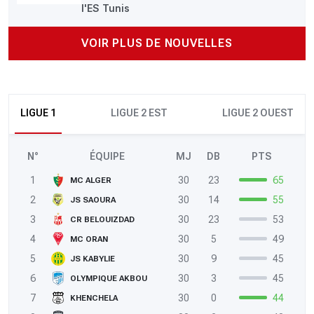
l'ES Tunis
VOIR PLUS DE NOUVELLES
LIGUE 1
LIGUE 2 EST
LIGUE 2 OUEST
N°
ÉQUIPE
MJ
DB
PTS
1
30
23
65
MC ALGER
2
30
14
55
JS SAOURA
3
30
23
53
CR BELOUIZDAD
4
30
5
49
MC ORAN
5
30
9
45
JS KABYLIE
6
30
3
45
OLYMPIQUE AKBOU
7
30
0
44
KHENCHELA