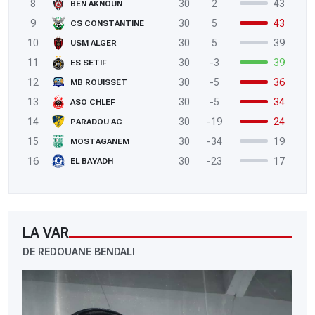
8
30
2
43
BEN AKNOUN
9
30
5
43
CS CONSTANTINE
10
30
5
39
USM ALGER
11
30
-3
39
ES SETIF
12
30
-5
36
MB ROUISSET
13
30
-5
34
ASO CHLEF
14
30
-19
24
PARADOU AC
15
30
-34
19
MOSTAGANEM
16
30
-23
17
EL BAYADH
LA VAR
DE REDOUANE BENDALI