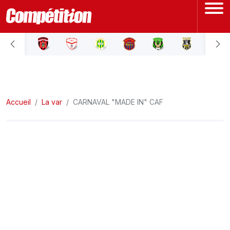
ACCUEIL
LIGUE 1
Accueil
LIGUE 2
La var
CARNAVAL "MADE IN" CAF
COUPE D'ALGÉRIE
ÉQUIPE NATIONALE
COUPE DU MONDE
Actualités
Interviews