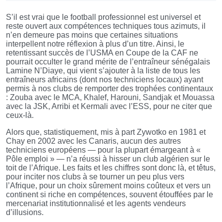
S’il est vrai que le football professionnel est universel et
reste ouvert aux compétences techniques tous azimuts, il
n’en demeure pas moins que certaines situations
interpellent notre réflexion à plus d’un titre. Ainsi, le
retentissant succès de l’USMA en Coupe de la CAF ne
pourrait occulter le grand mérite de l’entraîneur sénégalais
Lamine N’Diaye, qui vient s’ajouter à la liste de tous les
entraîneurs africains (dont nos techniciens locaux) ayant
permis à nos clubs de remporter des trophées continentaux
: Zouba avec le MCA, Khalef, Harouni, Sandjak et Mouassa
avec la JSK, Arribi et Kermali avec l’ESS, pour ne citer que
ceux-là.
Alors que, statistiquement, mis à part Zywotko en 1981 et
Chay en 2002 avec les Canaris, aucun des autres
techniciens européens — pour la plupart émargeant à «
Pôle emploi » — n’a réussi à hisser un club algérien sur le
toit de l’Afrique. Les faits et les chiffres sont donc là, et têtus,
pour inciter nos clubs à se tourner un peu plus vers
l’Afrique, pour un choix sûrement moins coûteux et vers un
continent si riche en compétences, souvent étouffées par le
mercenariat institutionnalisé et les agents vendeurs
d’illusions.