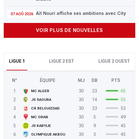
Aït Nouri affiche ses ambitions avec City
07 AOÛ 2026
VOIR PLUS DE NOUVELLES
LIGUE 1
LIGUE 2 EST
LIGUE 2 OUEST
N°
ÉQUIPE
MJ
DB
PTS
1
30
23
65
MC ALGER
2
30
14
55
JS SAOURA
3
30
23
53
CR BELOUIZDAD
4
30
5
49
MC ORAN
5
30
9
45
JS KABYLIE
6
30
3
45
OLYMPIQUE AKBOU