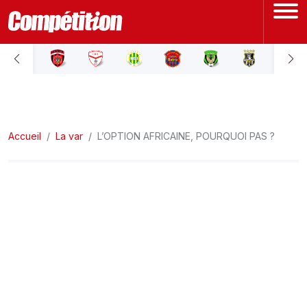
ACCUEIL
LIGUE 1
Accueil
LIGUE 2
La var
L’OPTION AFRICAINE, POURQUOI PAS ?
COUPE D'ALGÉRIE
ÉQUIPE NATIONALE
COUPE DU MONDE
Actualités
Interviews