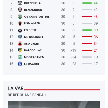
7
30
0
44
KHENCHELA
8
30
2
43
BEN AKNOUN
9
30
5
43
CS CONSTANTINE
10
30
5
39
USM ALGER
11
30
-3
39
ES SETIF
12
30
-5
36
MB ROUISSET
13
30
-5
34
ASO CHLEF
14
30
-19
24
PARADOU AC
15
30
-34
19
MOSTAGANEM
16
30
-23
17
EL BAYADH
LA VAR
DE REDOUANE BENDALI