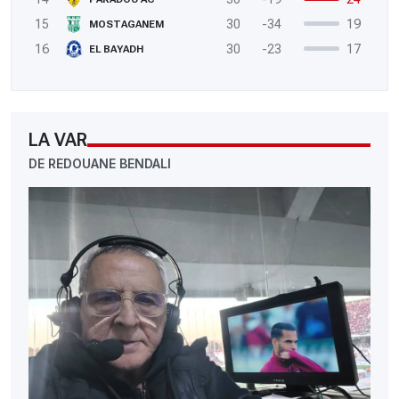
15
30
-34
19
MOSTAGANEM
16
30
-23
17
EL BAYADH
LA VAR
DE REDOUANE BENDALI