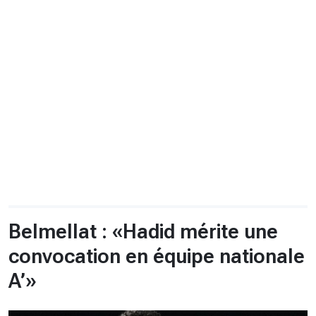
CHRONO
Vidéos
Fil d'actualités
La var
Version PDF
Politique de confidentialité
Belmellat : «Hadid mérite une
convocation en équipe nationale
A’»