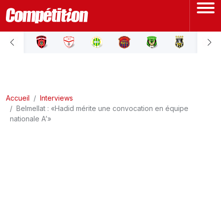
ACCUEIL
LIGUE 1
Accueil
LIGUE 2
Interviews
Belmellat : «Hadid mérite une convocation en équipe
nationale A’»
COUPE D'ALGÉRIE
ÉQUIPE NATIONALE
COUPE DU MONDE
Actualités
Interviews