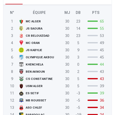
N°
ÉQUIPE
MJ
DB
PTS
1
30
23
65
MC ALGER
2
30
14
55
JS SAOURA
3
30
23
53
CR BELOUIZDAD
4
30
5
49
MC ORAN
5
30
9
45
JS KABYLIE
6
30
3
45
OLYMPIQUE AKBOU
7
30
0
44
KHENCHELA
8
30
2
43
BEN AKNOUN
9
30
5
43
CS CONSTANTINE
10
30
5
39
USM ALGER
11
30
-3
39
ES SETIF
12
30
-5
36
MB ROUISSET
13
30
-5
34
ASO CHLEF
14
30
-19
24
PARADOU AC