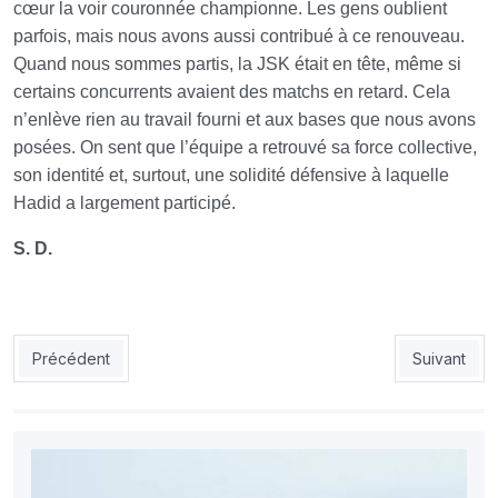
cœur la voir couronnée championne. Les gens oublient
parfois, mais nous avons aussi contribué à ce renouveau.
Quand nous sommes partis, la JSK était en tête, même si
certains concurrents avaient des matchs en retard. Cela
n’enlève rien au travail fourni et aux bases que nous avons
posées. On sent que l’équipe a retrouvé sa force collective,
son identité et, surtout, une solidité défensive à laquelle
Hadid a largement participé.
S. D.
Article précédent : Mourad Boukellal : «Dans 2 ou 3 saisons la 
Article suiv
Précédent
Suivant