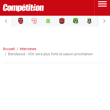
ACCUEIL
LIGUE 1
Accueil
LIGUE 2
Interviews
Bendaoud : «On sera plus forts la saison prochaine»
COUPE D'ALGÉRIE
ÉQUIPE NATIONALE
COUPE DU MONDE
Actualités
Interviews