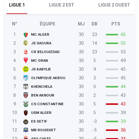
LIGUE 1
LIGUE 2 EST
LIGUE 2 OUEST
N°
ÉQUIPE
MJ
DB
PTS
1
30
23
65
MC ALGER
2
30
14
55
JS SAOURA
3
30
23
53
CR BELOUIZDAD
4
30
5
49
MC ORAN
5
30
9
45
JS KABYLIE
6
30
3
45
OLYMPIQUE AKBOU
7
30
0
44
KHENCHELA
8
30
2
43
BEN AKNOUN
9
30
5
43
CS CONSTANTINE
10
30
5
39
USM ALGER
11
30
-3
39
ES SETIF
12
30
-5
36
MB ROUISSET
13
30
-5
34
ASO CHLEF