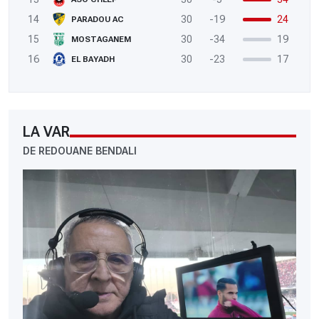
14
30
-19
24
PARADOU AC
15
30
-34
19
MOSTAGANEM
16
30
-23
17
EL BAYADH
LA VAR
DE REDOUANE BENDALI