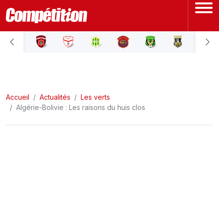
ACCUEIL
LIGUE 1
Accueil
LIGUE 2
Actualités
Les verts
Algérie-Bolivie : Les raisons du huis clos
COUPE D'ALGÉRIE
ÉQUIPE NATIONALE
COUPE DU MONDE
Actualités
Interviews