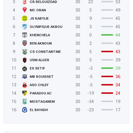
3
30
23
53
CR BELOUIZDAD
4
30
5
49
MC ORAN
5
30
9
45
JS KABYLIE
6
30
3
45
OLYMPIQUE AKBOU
7
30
0
44
KHENCHELA
8
30
2
43
BEN AKNOUN
9
30
5
43
CS CONSTANTINE
10
30
5
39
USM ALGER
11
30
-3
39
ES SETIF
12
30
-5
36
MB ROUISSET
13
30
-5
34
ASO CHLEF
14
30
-19
24
PARADOU AC
15
30
-34
19
MOSTAGANEM
16
30
-23
17
EL BAYADH