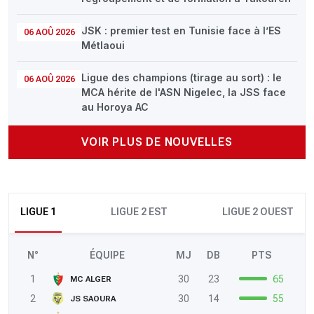
JSK : premier test en Tunisie face à l’ES
06 AOÛ 2026
Métlaoui
Ligue des champions (tirage au sort) : le
06 AOÛ 2026
MCA hérite de l'ASN Nigelec, la JSS face
au Horoya AC
VOIR PLUS DE NOUVELLES
LIGUE 1
LIGUE 2 EST
LIGUE 2 OUEST
N°
ÉQUIPE
MJ
DB
PTS
1
30
23
65
MC ALGER
2
30
14
55
JS SAOURA