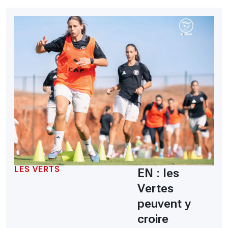
LES VERTS
EN : les
Vertes
peuvent y
croire