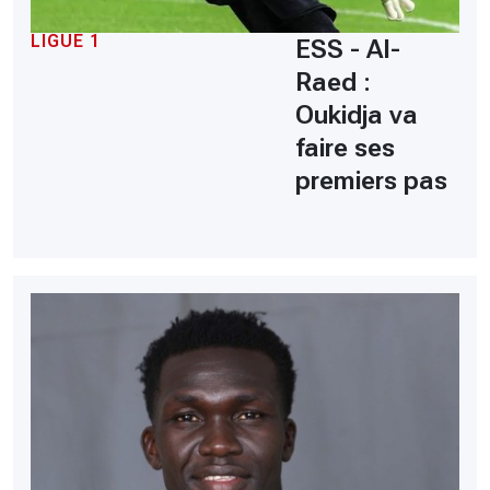
LIGUE 1
ESS - Al-
Raed :
Oukidja va
faire ses
premiers pas