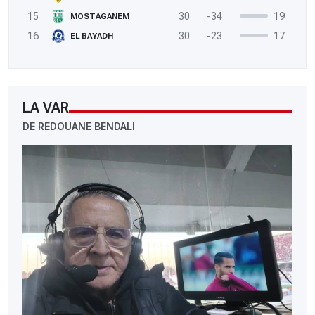
15
30
-34
19
MOSTAGANEM
16
30
-23
17
EL BAYADH
LA VAR
DE REDOUANE BENDALI