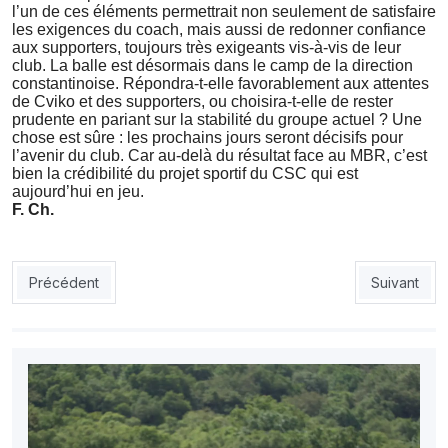
l’un de ces éléments permettrait non seulement de satisfaire
les exigences du coach, mais aussi de redonner confiance
aux supporters, toujours très exigeants vis-à-vis de leur
club. La balle est désormais dans le camp de la direction
constantinoise. Répondra-t-elle favorablement aux attentes
de Cviko et des supporters, ou choisira-t-elle de rester
prudente en pariant sur la stabilité du groupe actuel ? Une
chose est sûre : les prochains jours seront décisifs pour
l’avenir du club. Car au-delà du résultat face au MBR, c’est
bien la crédibilité du projet sportif du CSC qui est
aujourd’hui en jeu.
F. Ch.
Article précédent : ESS : Hey essuie ses premières critiques
Article suiv
Précédent
Suivant