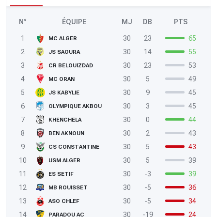
N°
ÉQUIPE
MJ
DB
PTS
1
30
23
65
MC ALGER
2
30
14
55
JS SAOURA
3
30
23
53
CR BELOUIZDAD
4
30
5
49
MC ORAN
5
30
9
45
JS KABYLIE
6
30
3
45
OLYMPIQUE AKBOU
7
30
0
44
KHENCHELA
8
30
2
43
BEN AKNOUN
9
30
5
43
CS CONSTANTINE
10
30
5
39
USM ALGER
11
30
-3
39
ES SETIF
12
30
-5
36
MB ROUISSET
13
30
-5
34
ASO CHLEF
14
30
-19
24
PARADOU AC