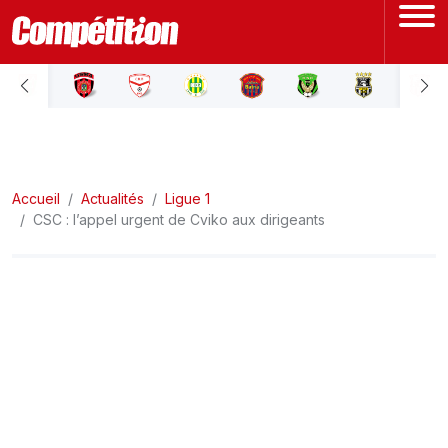
ACCUEIL
LIGUE 1
Accueil
LIGUE 2
Actualités
Ligue 1
CSC : l’appel urgent de Cviko aux dirigeants
COUPE D'ALGÉRIE
ÉQUIPE NATIONALE
COUPE DU MONDE
Actualités
Interviews