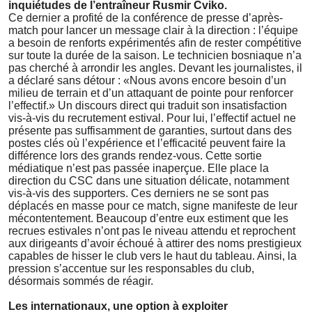
inquiétudes de l’entraîneur Rusmir Cviko.
Ce dernier a profité de la conférence de presse d’après-
match pour lancer un message clair à la direction : l’équipe
a besoin de renforts expérimentés afin de rester compétitive
sur toute la durée de la saison. Le technicien bosniaque n’a
pas cherché à arrondir les angles. Devant les journalistes, il
a déclaré sans détour : «Nous avons encore besoin d’un
milieu de terrain et d’un attaquant de pointe pour renforcer
l’effectif.» Un discours direct qui traduit son insatisfaction
vis-à-vis du recrutement estival. Pour lui, l’effectif actuel ne
présente pas suffisamment de garanties, surtout dans des
postes clés où l’expérience et l’efficacité peuvent faire la
différence lors des grands rendez-vous. Cette sortie
médiatique n’est pas passée inaperçue. Elle place la
direction du CSC dans une situation délicate, notamment
vis-à-vis des supporters. Ces derniers ne se sont pas
déplacés en masse pour ce match, signe manifeste de leur
mécontentement. Beaucoup d’entre eux estiment que les
recrues estivales n’ont pas le niveau attendu et reprochent
aux dirigeants d’avoir échoué à attirer des noms prestigieux
capables de hisser le club vers le haut du tableau. Ainsi, la
pression s’accentue sur les responsables du club,
désormais sommés de réagir.
Les internationaux, une option à exploiter