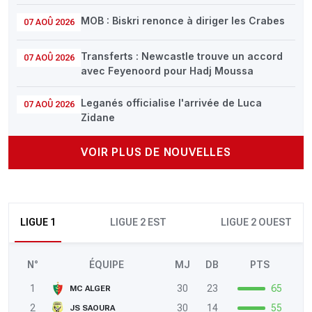
MOB : Biskri renonce à diriger les Crabes
07 AOÛ 2026
Transferts : Newcastle trouve un accord
07 AOÛ 2026
avec Feyenoord pour Hadj Moussa
Leganés officialise l'arrivée de Luca
07 AOÛ 2026
Zidane
VOIR PLUS DE NOUVELLES
LIGUE 1
LIGUE 2 EST
LIGUE 2 OUEST
N°
ÉQUIPE
MJ
DB
PTS
1
30
23
65
MC ALGER
2
30
14
55
JS SAOURA