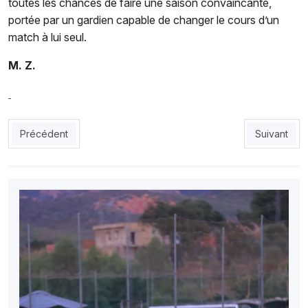
toutes les chances de faire une saison convaincante,
portée par un gardien capable de changer le cours d’un
match à lui seul.
M. Z.
Article précédent : Belaïd, Bada et Mahious : la JSK tient déjà 
Article sui
Précédent
Suivant