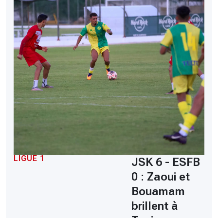
LIGUE 1
JSK 6 - ESFB
0 : Zaoui et
Bouamam
brillent à