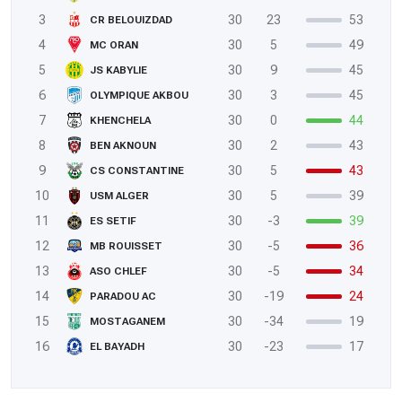
3
30
23
53
CR BELOUIZDAD
4
30
5
49
MC ORAN
5
30
9
45
JS KABYLIE
6
30
3
45
OLYMPIQUE AKBOU
7
30
0
44
KHENCHELA
8
30
2
43
BEN AKNOUN
9
30
5
43
CS CONSTANTINE
10
30
5
39
USM ALGER
11
30
-3
39
ES SETIF
12
30
-5
36
MB ROUISSET
13
30
-5
34
ASO CHLEF
14
30
-19
24
PARADOU AC
15
30
-34
19
MOSTAGANEM
16
30
-23
17
EL BAYADH