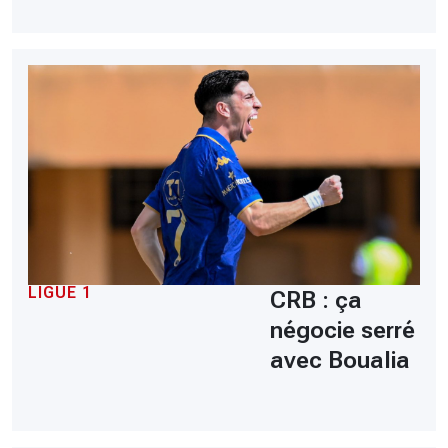
LIGUE 1
CRB : ça
négocie serré
avec Boualia