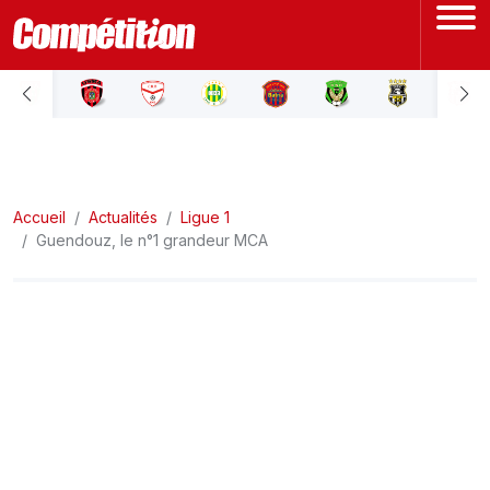
ACCUEIL
LIGUE 1
Accueil
LIGUE 2
Actualités
Ligue 1
Guendouz, le n°1 grandeur MCA
COUPE D'ALGÉRIE
ÉQUIPE NATIONALE
COUPE DU MONDE
Actualités
Interviews