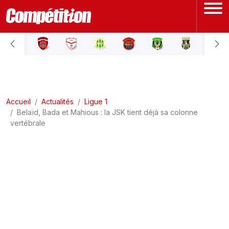
ACCUEIL
LIGUE 1
Accueil
LIGUE 2
Actualités
Ligue 1
Belaïd, Bada et Mahious : la JSK tient déjà sa colonne
vertébrale
COUPE D'ALGÉRIE
ÉQUIPE NATIONALE
COUPE DU MONDE
Actualités
Interviews