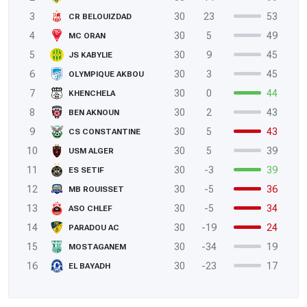
3
30
23
53
CR BELOUIZDAD
4
30
5
49
MC ORAN
5
30
9
45
JS KABYLIE
6
30
3
45
OLYMPIQUE AKBOU
7
30
0
44
KHENCHELA
8
30
2
43
BEN AKNOUN
9
30
5
43
CS CONSTANTINE
10
30
5
39
USM ALGER
11
30
-3
39
ES SETIF
12
30
-5
36
MB ROUISSET
13
30
-5
34
ASO CHLEF
14
30
-19
24
PARADOU AC
15
30
-34
19
MOSTAGANEM
16
30
-23
17
EL BAYADH