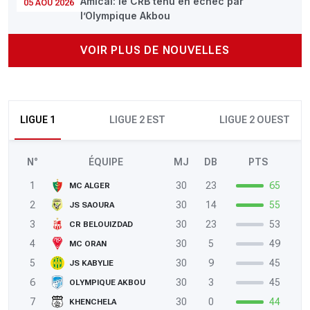
Amical: le CRB tenu en échec par
05 AOÛ 2026
l’Olympique Akbou
VOIR PLUS DE NOUVELLES
LIGUE 1
LIGUE 2 EST
LIGUE 2 OUEST
N°
ÉQUIPE
MJ
DB
PTS
1
30
23
65
MC ALGER
2
30
14
55
JS SAOURA
3
30
23
53
CR BELOUIZDAD
4
30
5
49
MC ORAN
5
30
9
45
JS KABYLIE
6
30
3
45
OLYMPIQUE AKBOU
7
30
0
44
KHENCHELA