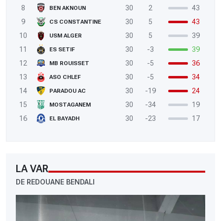
8
30
2
43
BEN AKNOUN
9
30
5
43
CS CONSTANTINE
10
30
5
39
USM ALGER
11
30
-3
39
ES SETIF
12
30
-5
36
MB ROUISSET
13
30
-5
34
ASO CHLEF
14
30
-19
24
PARADOU AC
15
30
-34
19
MOSTAGANEM
16
30
-23
17
EL BAYADH
LA VAR
DE REDOUANE BENDALI