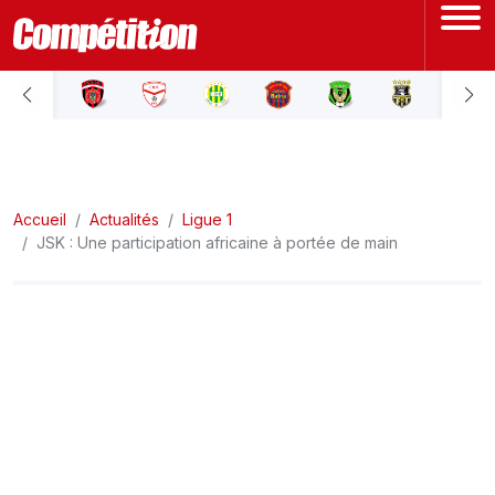
ACCUEIL
LIGUE 1
Accueil
LIGUE 2
Actualités
Ligue 1
JSK : Une participation africaine à portée de main
COUPE D'ALGÉRIE
ÉQUIPE NATIONALE
COUPE DU MONDE
Actualités
Interviews