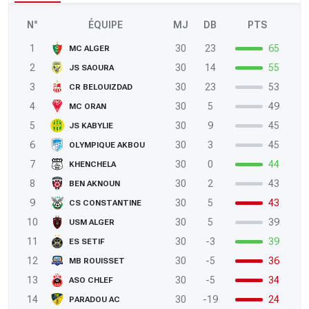
N°
ÉQUIPE
MJ
DB
PTS
1
30
23
65
MC ALGER
2
30
14
55
JS SAOURA
3
30
23
53
CR BELOUIZDAD
4
30
5
49
MC ORAN
5
30
9
45
JS KABYLIE
6
30
3
45
OLYMPIQUE AKBOU
7
30
0
44
KHENCHELA
8
30
2
43
BEN AKNOUN
9
30
5
43
CS CONSTANTINE
10
30
5
39
USM ALGER
11
30
-3
39
ES SETIF
12
30
-5
36
MB ROUISSET
13
30
-5
34
ASO CHLEF
14
30
-19
24
PARADOU AC