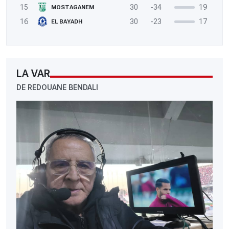
15
30
-34
19
MOSTAGANEM
16
30
-23
17
EL BAYADH
LA VAR
DE REDOUANE BENDALI