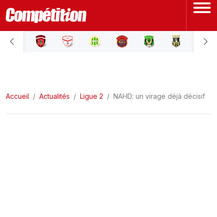
ACCUEIL
LIGUE 1
Accueil
LIGUE 2
Actualités
Ligue 2
NAHD: un virage déjà décisif
COUPE D'ALGÉRIE
ÉQUIPE NATIONALE
COUPE DU MONDE
Actualités
Interviews