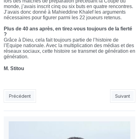
lors des matches de préparation précédant la Coupe du
monde, j’avais inscrit cinq ou six buts en quatre rencontres.
J’avais donc donné à Mahieddine Khalef les arguments
nécessaires pour figurer parmi les 22 joueurs retenus.
Plus de 40 ans après, en tirez-vous toujours de la fierté
?
Grâce à Dieu, cela fait toujours partie de l’histoire de
l’Equipe nationale. Avec la multiplication des médias et des
réseaux sociaux, cette histoire se transmet de génération en
génération.
M. Stitou
Article précédent : Raoul Savoy : « Avec Petkovic, l’Algérie peu
Article sui
Précédent
Suivant