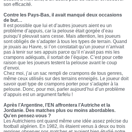
son efficacité.
Contre les Pays-Bas, il avait manqué deux occasions
de but…
Il est possible que lui et d’autres joueurs aient eu un
problème d’appuis, car la pelouse était gorgée d’eau
puisqu’il pleuvait sans cesse. Mais attention, les joueurs
sont obligés de s’adapter à tous les types de terrain. Quand
je jouais au Havre, si l’on constatait qu’un joueur n’arrivait
pas à tenir sur ses appuis parce qu’il n’avait pas mis les
crampons adéquats, il sortait de l’équipe. C’est pour cette
raison que les joueurs testent la pelouse avant le coup
d’envoi.
Chez moi, j’ai un sac rempli de crampons de tous genres,
même ceux utilisés sur des terrains enneigés. Le joueur doit
savoir quel type de crampons porter pour s’adapter à la
pelouse. Donc, pour moi, parler aujourd’hui d’un problème
d’appuis est un argument farfelu !
Après l’Argentine, l’EN affrontera l’Autriche et la
Jordanie. Des matches plus ou moins abordables.
Qu’en pensez-vous ?
Les Autrichiens ont quand même une idée assez précise du
football algérien. En 1982, ils étaient venus à deux ou trois
reprises observer nos matches et avaient bien étudié notre