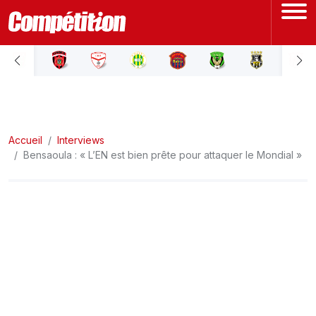
ACCUEIL
LIGUE 1
Accueil
LIGUE 2
Interviews
Bensaoula : « L’EN est bien prête pour attaquer le Mondial »
COUPE D'ALGÉRIE
ÉQUIPE NATIONALE
COUPE DU MONDE
Actualités
Interviews