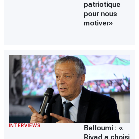
patriotique
pour nous
motiver»
INTERVIEWS
Belloumi : «
Riyad a choisi