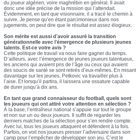
du joueur algérien, voire maghrébin en général. Il avait
donc une idée précise de la mission qui l’attendait.
Évidemment, en tant que visionnaire, il a tracé le chemin à
suivre. Je pense qu’en étant parcimonieux dans nos
jugements, on peut dire que le résultat est assez élogieux.
Son mérite est aussi d’avoir assuré la transition
générationnelle avec l’émergence de plusieurs jeunes
talents. Est-ce votre avis ?
Cette politique de travail va nous faire gagner du temps.
D’ailleurs, avec l’émergence de jeunes joueurs talentueux,
les anciens qui avaient pris de l’âge ou ceux qui avaient
des soucis de santé se sont retirés d’eux-mêmes. En misant
davantage sur les jeunes, Petkovic va travailler plus à
l’aise. Et lorsqu’il partira, il laissera une ossature capable
de durer jusqu’à dix ans.
En tant que grand connaisseur du football, quels sont
les joueurs qui ont attiré votre attention en sélection ?
À la base, l’entraîneur national s’appuie sur tout le groupe
et non sur un ou deux joueurs. Il suffit de regarder les
derniers matches de la sélection pour s’en rendre compte.
Avec lui, tous les joueurs attaquent et défendent à la fois.
Parfois, on voit nos joueurs presser l’adversaire dans son
camp pour l’empêcher de développer son jeu. C’est le