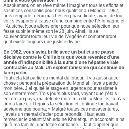
offrir à votre génération ?
Absolument, on en rêve même ! Imaginez tous les efforts et
sacrifices consentis pour nous qualifier au Mondial 1982,
puis remporter deux matches en phase finale, avant de tout
voir s’évaporer à cause d’une combine entre l’Allemagne et
l’Autriche. Nous allons prier pour que notre sélection leur
fasse subir le même sort le 28 juin. Ainsi, ils se
souviendront toute leur vie de l’Algérie et comprendront
qu’il existe toujours une justice divine.
En 1982, vous aviez brillé avec un but et une passe
décisive contre le Chili alors que vous reveniez d’une
année d’indisponibilité à la suite d’une hépatite virale
contractée au Mali. Un exploit rarissime qui continue de
faire parler…
Tout cela fait partie du mental du joueur. Il y a aussi autre
chose : pendant la préparation du Mondial, j’avais perdu
mon père. J’ai quitté le stage en urgence pour assister à
son enterrement. Trois jours plus tard, voyant que j’étais
encore au pays, ma défunte mère m’a dit : « Mon fils, tu n’as
rien à faire ici. Rejoins la sélection et continue ton travail,
advienne que pourra. » Malgré toutes ces mésaventures,
j’avais un mental d’acier pour rebondir. Il faut aussi
remercier le défunt Mahieddine Khalef qui m’accordait, ainsi
qu’à ma famille, une totale confiance. Il faut rappeler que