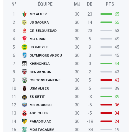
N°
ÉQUIPE
MJ
DB
PTS
1
30
23
65
MC ALGER
2
30
14
55
JS SAOURA
3
30
23
53
CR BELOUIZDAD
4
30
5
49
MC ORAN
5
30
9
45
JS KABYLIE
6
30
3
45
OLYMPIQUE AKBOU
7
30
0
44
KHENCHELA
8
30
2
43
BEN AKNOUN
9
30
5
43
CS CONSTANTINE
10
30
5
39
USM ALGER
11
30
-3
39
ES SETIF
12
30
-5
36
MB ROUISSET
13
30
-5
34
ASO CHLEF
14
30
-19
24
PARADOU AC
15
30
-34
19
MOSTAGANEM