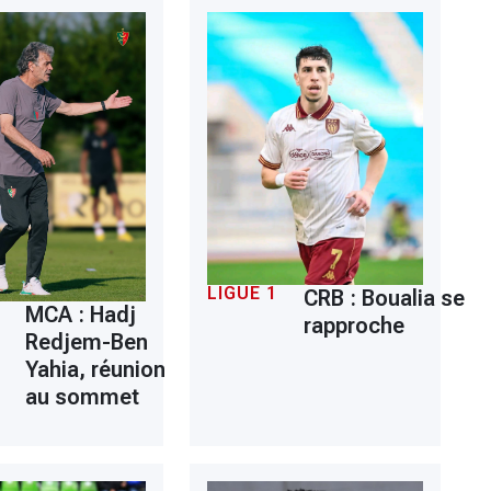
LIGUE 1
CRB : Boualia se
MCA : Hadj
rapproche
Redjem-Ben
Yahia, réunion
au sommet