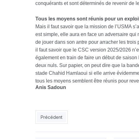
conquérants et sont déterminés de revenir de l
Tous les moyens sont réunis pour un exploit
Mais il faut savoir que la mission de l’USMA s
est simple, elle aura en face un adversaire qui n
de jouer dans son antre pour arracher les trois
il faut savoir que le CSC version 2025/2026 n’es
également en train de faire un début de saison l
deux nuls. Sur papier, on peut dire que la ban
stade Chahid Hamlaoui si elle arrive évidemment
tous les moyens semblent être réunis pour reveni
Anis Sadoun
Article précédent : MBR 1 - CRB 1 : le Chabab c
Précédent