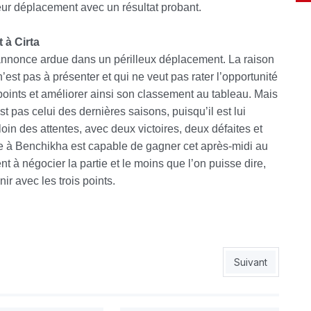
eur déplacement avec un résultat probant.
 à Cirta
’annonce ardue dans un périlleux déplacement. La raison
’est pas à présenter et qui ne veut pas rater l’opportunité
 points et améliorer ainsi son classement au tableau. Mais
t pas celui des dernières saisons, puisqu’il est lui
oin des attentes, avec deux victoires, deux défaites et
de à Benchikha est capable de gagner cet après-midi au
 à négocier la partie et le moins que l’on puisse dire,
r avec les trois points.
ale encore
Article suivant 
Suivant