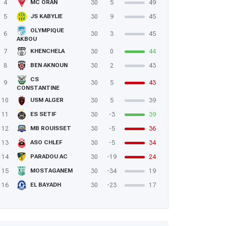
4
30
5
49
MC ORAN
5
30
9
45
JS KABYLIE
OLYMPIQUE
6
30
3
45
AKBOU
7
30
0
44
KHENCHELA
8
30
2
43
BEN AKNOUN
CS
9
30
5
43
CONSTANTINE
10
30
5
39
USM ALGER
11
30
-3
39
ES SETIF
12
30
-5
36
MB ROUISSET
13
30
-5
34
ASO CHLEF
14
30
-19
24
PARADOU AC
15
30
-34
19
MOSTAGANEM
16
30
-23
17
EL BAYADH