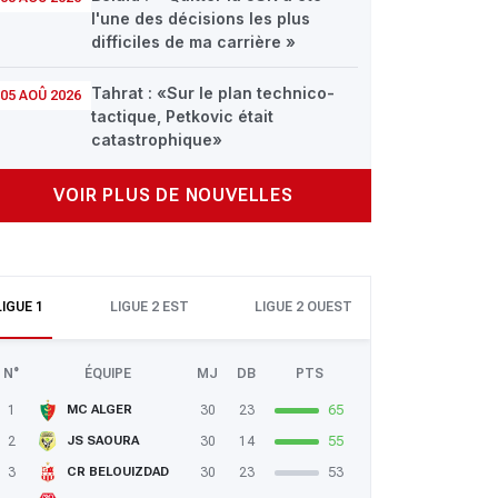
l'une des décisions les plus
difficiles de ma carrière »
Tahrat : «Sur le plan technico-
05 AOÛ 2026
tactique, Petkovic était
catastrophique»
VOIR PLUS DE NOUVELLES
LIGUE 1
LIGUE 2 EST
LIGUE 2 OUEST
N°
ÉQUIPE
MJ
DB
PTS
1
30
23
65
MC ALGER
2
30
14
55
JS SAOURA
3
30
23
53
CR BELOUIZDAD