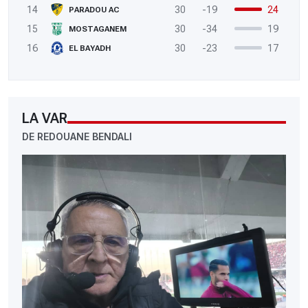
14
30
-19
24
PARADOU AC
15
30
-34
19
MOSTAGANEM
16
30
-23
17
EL BAYADH
LA VAR
DE REDOUANE BENDALI