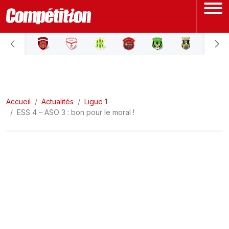
ACCUEIL
LIGUE 1
Accueil
LIGUE 2
Actualités
Ligue 1
ESS 4 – ASO 3 : bon pour le moral !
COUPE D'ALGÉRIE
ÉQUIPE NATIONALE
COUPE DU MONDE
Actualités
Interviews