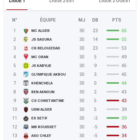
LIGUE 1
LIGUE 2 EST
LIGUE 2 OUEST
N°
ÉQUIPE
MJ
DB
PTS
1
30
23
65
MC ALGER
2
30
14
55
JS SAOURA
3
30
23
53
CR BELOUIZDAD
4
30
5
49
MC ORAN
5
30
9
45
JS KABYLIE
6
30
3
45
OLYMPIQUE AKBOU
7
30
0
44
KHENCHELA
8
30
2
43
BEN AKNOUN
9
30
5
43
CS CONSTANTINE
10
30
5
39
USM ALGER
11
30
-3
39
ES SETIF
12
30
-5
36
MB ROUISSET
13
30
-5
34
ASO CHLEF