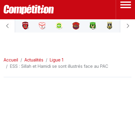
ACCUEIL
LIGUE 1
Accueil
LIGUE 2
Actualités
Ligue 1
ESS : Sillah et Hamidi se sont illustrés face au PAC
COUPE D'ALGÉRIE
ÉQUIPE NATIONALE
COUPE DU MONDE
Actualités
Interviews