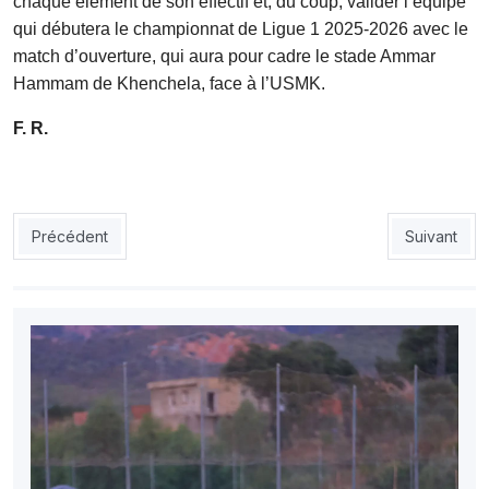
chaque élément de son effectif et, du coup, valider l’équipe
qui débutera le championnat de Ligue 1 2025-2026 avec le
match d’ouverture, qui aura pour cadre le stade Ammar
Hammam de Khenchela, face à l’USMK.
F. R.
Article précédent : USMA : Ce sera Garrido ou Cissé
Article suiv
Précédent
Suivant