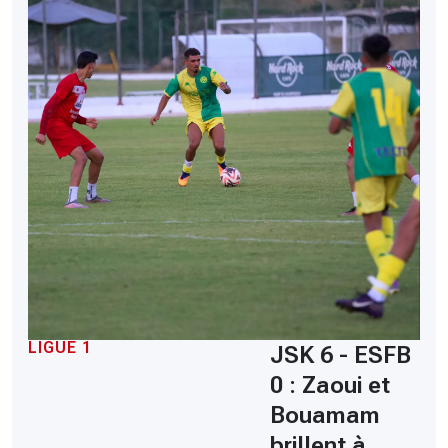
LIGUE 1
JSK 6 - ESFB
0 : Zaoui et
Bouamam
brillent à