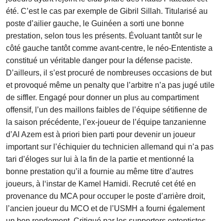
été. C’est le cas par exemple de Gibril Sillah. Titularisé au
poste d’ailier gauche, le Guinéen a sorti une bonne
prestation, selon tous les présents. Évoluant tantôt sur le
côté gauche tantôt comme avant-centre, le néo-Ententiste a
constitué un véritable danger pour la défense paciste.
D’ailleurs, il s’est procuré de nombreuses occasions de but
et provoqué même un penalty que l’arbitre n’a pas jugé utile
de siffler. Engagé pour donner un plus au compartiment
offensif, l’un des maillons faibles de l’équipe sétifienne de
la saison précédente, l’ex-joueur de l’équipe tanzanienne
d’Al Azem est à priori bien parti pour devenir un joueur
important sur l’échiquier du technicien allemand qui n’a pas
tari d’éloges sur lui à la fin de la partie et mentionné la
bonne prestation qu’il a fournie au même titre d’autres
joueurs, à l‘instar de Kamel Hamidi. Recruté cet été en
provenance du MCA pour occuper le poste d’arrière droit,
l’ancien joueur du MCO et de l’USMH a fourni également
un bon rendement. Critiqué par les supporters ententistes