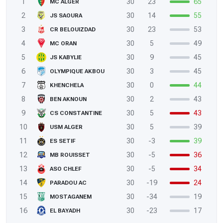
1
30
23
65
MC ALGER
2
30
14
55
JS SAOURA
3
30
23
53
CR BELOUIZDAD
4
30
5
49
MC ORAN
5
30
9
45
JS KABYLIE
6
30
3
45
OLYMPIQUE AKBOU
7
30
0
44
KHENCHELA
8
30
2
43
BEN AKNOUN
9
30
5
43
CS CONSTANTINE
10
30
5
39
USM ALGER
11
30
-3
39
ES SETIF
12
30
-5
36
MB ROUISSET
13
30
-5
34
ASO CHLEF
14
30
-19
24
PARADOU AC
15
30
-34
19
MOSTAGANEM
16
30
-23
17
EL BAYADH