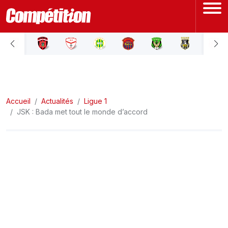
ACCUEIL
LIGUE 1
Accueil
LIGUE 2
Actualités
Ligue 1
JSK : Bada met tout le monde d’accord
COUPE D'ALGÉRIE
ÉQUIPE NATIONALE
COUPE DU MONDE
Actualités
Interviews