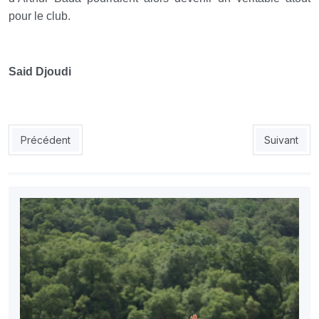
pour le club.
Said Djoudi
Article précédent : MCO : un entraîneur avant la fin de saison
Article suiv
Précédent
Suivant