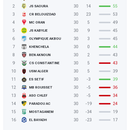
2
30
14
55
JS SAOURA
3
30
23
53
CR BELOUIZDAD
4
30
5
49
MC ORAN
5
30
9
45
JS KABYLIE
6
30
3
45
OLYMPIQUE AKBOU
7
30
0
44
KHENCHELA
8
30
2
43
BEN AKNOUN
9
30
5
43
CS CONSTANTINE
10
30
5
39
USM ALGER
11
30
-3
39
ES SETIF
12
30
-5
36
MB ROUISSET
13
30
-5
34
ASO CHLEF
14
30
-19
24
PARADOU AC
15
30
-34
19
MOSTAGANEM
16
30
-23
17
EL BAYADH