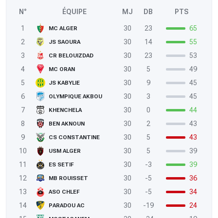
N°
ÉQUIPE
MJ
DB
PTS
1
30
23
65
MC ALGER
2
30
14
55
JS SAOURA
3
30
23
53
CR BELOUIZDAD
4
30
5
49
MC ORAN
5
30
9
45
JS KABYLIE
6
30
3
45
OLYMPIQUE AKBOU
7
30
0
44
KHENCHELA
8
30
2
43
BEN AKNOUN
9
30
5
43
CS CONSTANTINE
10
30
5
39
USM ALGER
11
30
-3
39
ES SETIF
12
30
-5
36
MB ROUISSET
13
30
-5
34
ASO CHLEF
14
30
-19
24
PARADOU AC