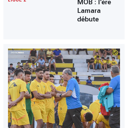
MOB : l’ère
Lamara
débute