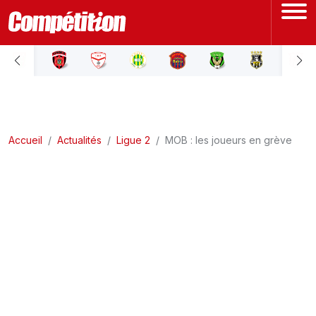
ACCUEIL
LIGUE 1
Accueil
LIGUE 2
Actualités
Ligue 2
MOB : les joueurs en grève
COUPE D'ALGÉRIE
ÉQUIPE NATIONALE
COUPE DU MONDE
Actualités
Interviews