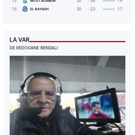
15
30
-34
19
MOSTAGANEM
16
30
-23
17
EL BAYADH
LA VAR
DE REDOUANE BENDALI