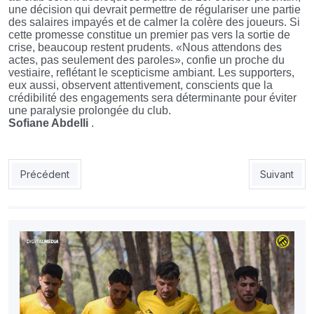
une décision qui devrait permettre de régulariser une partie
des salaires impayés et de calmer la colère des joueurs. Si
cette promesse constitue un premier pas vers la sortie de
crise, beaucoup restent prudents. «Nous attendons des
actes, pas seulement des paroles», confie un proche du
vestiaire, reflétant le scepticisme ambiant. Les supporters,
eux aussi, observent attentivement, conscients que la
crédibilité des engagements sera déterminante pour éviter
une paralysie prolongée du club.
Sofiane Abdelli
.
Article précédent : NAHD : Benchouia tenu de revoir sa copie
Article sui
Précédent
Suivant