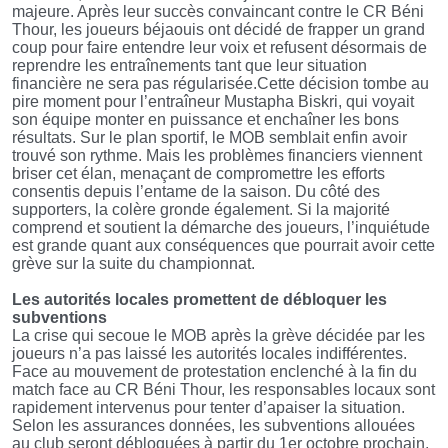
majeure. Après leur succès convaincant contre le CR Béni
Thour, les joueurs béjaouis ont décidé de frapper un grand
coup pour faire entendre leur voix et refusent désormais de
reprendre les entraînements tant que leur situation
financière ne sera pas régularisée.Cette décision tombe au
pire moment pour l’entraîneur Mustapha Biskri, qui voyait
son équipe monter en puissance et enchaîner les bons
résultats. Sur le plan sportif, le MOB semblait enfin avoir
trouvé son rythme. Mais les problèmes financiers viennent
briser cet élan, menaçant de compromettre les efforts
consentis depuis l’entame de la saison. Du côté des
supporters, la colère gronde également. Si la majorité
comprend et soutient la démarche des joueurs, l’inquiétude
est grande quant aux conséquences que pourrait avoir cette
grève sur la suite du championnat.
Les autorités locales promettent de débloquer les
subventions
La crise qui secoue le MOB après la grève décidée par les
joueurs n’a pas laissé les autorités locales indifférentes.
Face au mouvement de protestation enclenché à la fin du
match face au CR Béni Thour, les responsables locaux sont
rapidement intervenus pour tenter d’apaiser la situation.
Selon les assurances données, les subventions allouées
au club seront débloquées à partir du 1er octobre prochain,