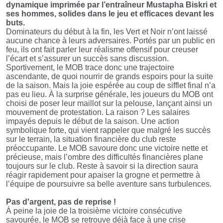
dynamique imprimée par l’entraîneur Mustapha Biskri et
ses hommes, solides dans le jeu et efficaces devant les
buts.
Dominateurs du début à la fin, les Vert et Noir n’ont laissé
aucune chance à leurs adversaires. Portés par un public en
feu, ils ont fait parler leur réalisme offensif pour creuser
l’écart et s’assurer un succès sans discussion.
Sportivement, le MOB trace donc une trajectoire
ascendante, de quoi nourrir de grands espoirs pour la suite
de la saison. Mais la joie espérée au coup de sifflet final n’a
pas eu lieu. À la surprise générale, les joueurs du MOB ont
choisi de poser leur maillot sur la pelouse, lançant ainsi un
mouvement de protestation. La raison ? Les salaires
impayés depuis le début de la saison. Une action
symbolique forte, qui vient rappeler que malgré les succès
sur le terrain, la situation financière du club reste
préoccupante. Le MOB savoure donc une victoire nette et
précieuse, mais l’ombre des difficultés financières plane
toujours sur le club. Reste à savoir si la direction saura
réagir rapidement pour apaiser la grogne et permettre à
l’équipe de poursuivre sa belle aventure sans turbulences.
Pas d'argent, pas de reprise !
À peine la joie de la troisième victoire consécutive
savourée, le MOB se retrouve déjà face à une crise